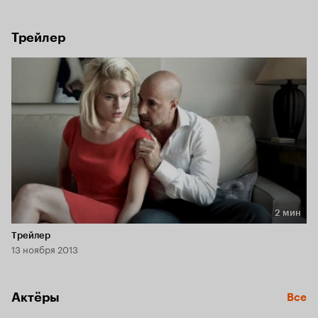
удивлена его визиту. Фред раскрывает причину своего 
внезапного появления. Тяжесть встречи перерастает в 
нечто больше, достигая своего апогея.
Трейлер
2 мин
Длительность 2 мин
Трейлер
13 ноября 2013
Актёры
Все