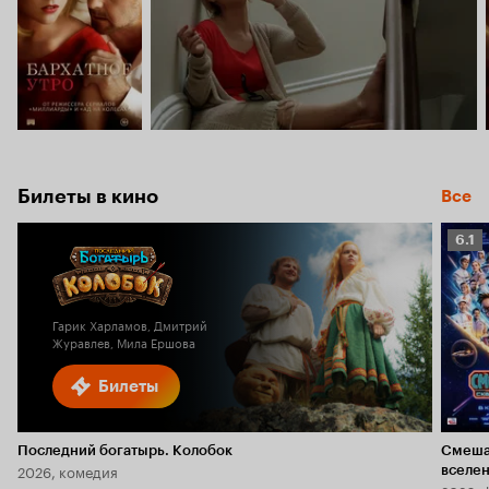
Билеты в кино
Все
Рейт
6.1
Кино
6.1
Гарик Харламов, Дмитрий
Журавлев, Мила Ершова
Билеты
Последний богатырь. Колобок
Смеша
2026, комедия
вселе