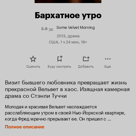
Бархатное утро
Some Velvet Morning
3K
Рейтинг
5.8
Кинопоиска
2013, драма
5.8
США, 1 ч 24 мин, 18+
Оценить
Буду смотреть
Добавить
Еще
Визит бывшего любовника превращает жизнь 
прекрасной Вельвет в хаос. Изящная камерная 
драма со Стэнли Туччи
Молодая и красивая Вельвет наслаждается 
расслабляющим утром в своей Нью-Йоркской квартире, 
когда Фред мрачно прерывает ее. Он пришел с 
чемоданом... И большими надеждами. За почти четыре 
Полное описание
года о Фреде не было ни слуху ни духу, и Вельвет сильно 