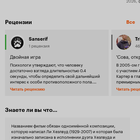
2026, 
Рецензии
Все
Sanserif
Tr
1 рецензия
46
Двойная игра
'Сова, от
Психологи утверждают, что человеку
В 2005-ом г
достаточно взгляда длительностью 0.4
с участием 
секунды, чтобы определить свой дальнейший
Картер в гл
интерес к особи противоположного пола.
премьерным 
Видимо, так же обстоит дело и с
основном п
Читать рецензию
Читать рец
художественными фильмами. Когда листаешь
Лоу, а в 20
один за другим 200 телевизионных каналов,
постановку 
нет-нет да и попадется фильм, который
совместно 
удержит твое внимание и не отпустит до
главным де
Знаете ли вы что...
конца, даже если ты попал на средину и долго
объединять 
не понимаешь, что происходит. 'Бархатное
участников 
Названием фильм обязан одноимённой композиции,
утро' - именно такой фильм. Ты видишь двух
дело в том,
которую написал Ли Хезлвуд (1929-2007) и которая была
интересных актеров, наблюдаешь за
манеры пост
изначально записана в исполнении дуэта Хезлвуда и
неспешным словесным состязанием их героев,
действа пре