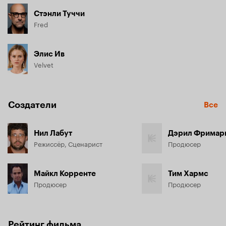
Стэнли Туччи
Fred
Элис Ив
Velvet
Создатели
Все
Нил Лабут
Дэрил Фримар
Режиссёр, Сценарист
Продюсер
Майкл Корренте
Тим Хармс
Продюсер
Продюсер
Рейтинг фильма