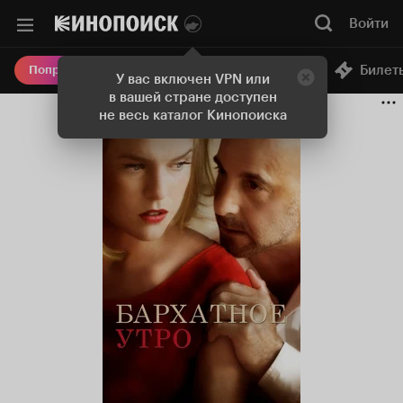
Войти
Онлайн-кинотеатр
Билет
Попробовать Плюс
У вас включен VPN или
в вашей стране доступен
не весь каталог Кинопоиска