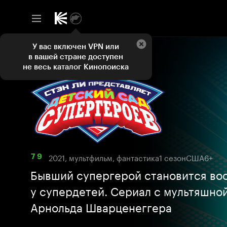
У вас включен VPN или
в вашей стране доступен
не весь каталог Кинопоиска
2021, мультфильм, фантастика
1 сезон
США
6+
7 9
Бывший супергерой становится во
у супердетей. Сериал с мультяшно
Арнольда Шварценеггера