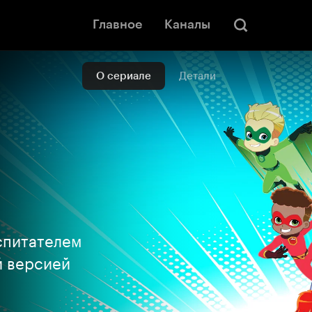
Главное
Каналы
О сериале
Детали
спитателем
й версией