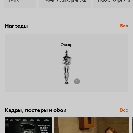
7.8
IMDb
Рейтинг кинокритиков
Полож. рецензии
Награды
Все
Оскар
1
Кадры, постеры и обои
Все