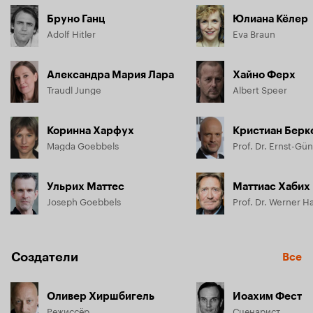
Бруно Ганц
Юлиана Кёлер
Adolf Hitler
Eva Braun
Александра Мария Лара
Хайно Ферх
Traudl Junge
Albert Speer
Коринна Харфух
Кристиан Берк
Magda Goebbels
Prof. Dr. Ernst-Gü
Ульрих Маттес
Маттиас Хабих
Joseph Goebbels
Prof. Dr. Werner H
Создатели
Все
Оливер Хиршбигель
Иоахим Фест
Режиссёр
Сценарист