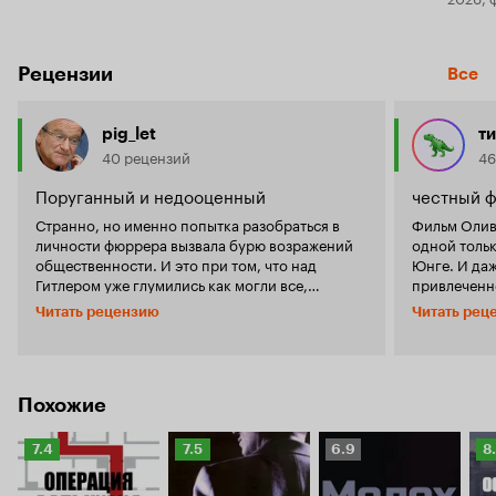
Рецензии
Все
pig_let
т
40 рецензий
46
Поруганный и недооценный
честный 
Странно, но именно попытка разобраться в
Фильм Олив
личности фюррера вызвала бурю возражений
одной тольк
общественности. И это при том, что над
Юнге. И даж
Гитлером уже глумились как могли все,
привлеченн
начиная с великого Чарли. Тут появилось
автора одн
Читать рецензию
Читать рец
хорошее, серьезное кино и... его сразу
биографий Г
закидали камнями. Все это еще ДО выхода
использова
фильма в прокат.
свидетельс
Почему его стоит смотреть?
войну очев
Потому что режиссер взглянул на Адольфа как
1945 г. в п
Похожие
на человека, а не как на брызжущего слюной
это угадыва
дегенерата. Благодаря Оливеру, мы вдруг
скрупулезн
увидели, что диктатор был жалким, больным,
Рейтинг
Рейтинг
Рейтинг
Р
7.4
7.5
6.9
8
деталям, от
уставшим человеком. Именно уставшим. Я
Кинопоиска
Кинопоиска
Кинопоиска
К
несомненно
очень боялась, что фильм сведется к
7.4
7.5
6.9
8.