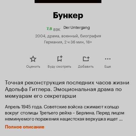
Бункер
Der Untergang
89K
Рейтинг
7.8
Кинопоиска
2004, драма, военный, биография
7.8
Германия, 2 ч 36 мин, 18+
Оценить
Буду смотреть
Добавить
Еще
Точная реконструкция последних часов жизни 
Адольфа Гитлера. Эмоциональная драма по 
мемуарам его секретарши
Апрель 1945 года. Советские войска сжимают кольцо 
вокруг столицы Третьего рейха – Берлина. Перед лицом 
неминуемого поражения нацистская верхушка ищет 
спасение в секретном бункере, не желая покидать 
Полное описание
обезумевшего фюрера. Отвергнув предложения о побеге, 