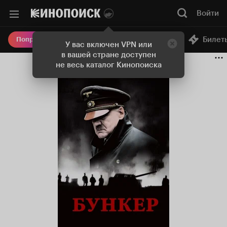
Войти
Онлайн-кинотеатр
Билет
Попробовать Плюс
У вас включен VPN или
в вашей стране доступен
не весь каталог Кинопоиска