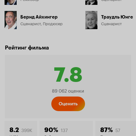
Бернд Айхингер
Траудль Юнге
Сценарист, Продюсер
Сценарист
Рейтинг фильма
7.8
Рейтинг
89 062 оценки
Кинопо
Оценить
399K
137
57
8.2
90%
87%