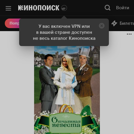
Войти
Онлайн-кинотеатр
Билет
Попробовать Плюс
У вас включен VPN или
в вашей стране доступен
не весь каталог Кинопоиска