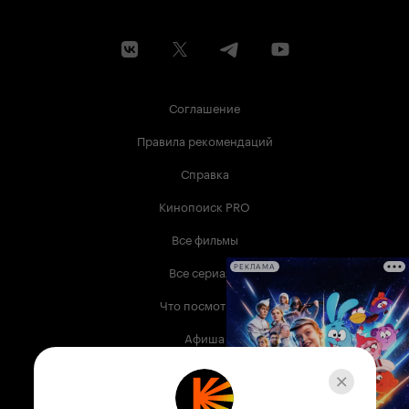
Соглашение
Правила рекомендаций
Справка
Кинопоиск PRO
Все фильмы
Все сериалы
РЕКЛАМА
Что посмотреть
Афиша
Музыка
Телепрограмма