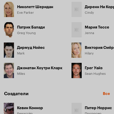
Николетт Шеридан
Диренн Ни Кор
Eve Parker
Cindy
Патрик Балади
Мария Тессе
Greg Young
Jenna
Дирмуд Нойес
Виктория Смё
Mark
Hilary
Джонатан Хоутри Кларк
Грег Уайз
Miles
Sean Hughes
Создатели
Все
Кевин Коннор
Питер Норрис
Режиссёр
Продюсер