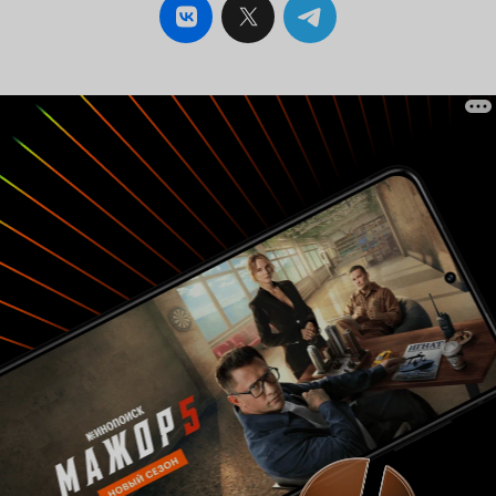
Шеридан в роли Евы - это нечто. Барышня явно
встретила свою 50-ю весну и, несмотря на все
усилия косметологов, на меньшее не выглядит.
И когда Шон, ирландский возлюбленный дамы,
говорит, что ей вполне можно родить детей,
хочется выписать ему очки или дать
медицинскую энциклопедию. Хотя отсутствие
у него энтузиазма видно невооруженным
глазом: он смотрит на леди холодными
глазами, а уж поцелуй в их исполнении - это
нечто. В общем, фильм 'пустейший из самых
бестолковых'. Скучно, пресно и неинтересно.
За прекрасные пейзажи и ирландские
мелодии, конечно, респект, но для хорошей
картины этого мало. Так что 4 из 10