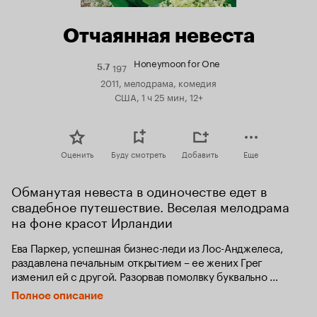
Отчаянная невеста
Honeymoon for One
197
Рейтинг
5.7
Кинопоиска
2011, мелодрама, комедия
5.7
США, 1 ч 25 мин, 12+
Оценить
Буду смотреть
Добавить
Еще
Обманутая невеста в одиночестве едет в 
свадебное путешествие. Веселая мелодрама 
на фоне красот Ирландии
Ева Паркер, успешная бизнес-леди из Лос-Анджелеса, 
раздавлена печальным открытием – ее жених Грег 
изменил ей с другой. Разорвав помолвку буквально 
накануне свадьбы, героиня фильма в одиночку 
Полное описание
отправляется в заранее запланированное свадебное 