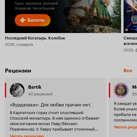
Гарик Харламов, Дмитрий
Журавлев, Мила Ершова
Билеты
Последний богатырь. Колобок
Смеша
2026, комедия
вселе
2026, 
Рецензии
Все
Bartik
М
40 рецензий
65
Я ожидал ув
«Вурдалаки»: Для любви причин нет.
более унылое зрелищ
В Карпатских горах стоит опустевший
прибыли на
Спасский монастырь. В нем одиноко отбывает
сосланному
свое изгнание монах Лавр (Михаил
важное сооб
Читать рец
Пореченков). К Лавру прибывает столичный
на сюжет. П
гость Андрей (Константин Крюков) с
явно полож
Читать рецензию