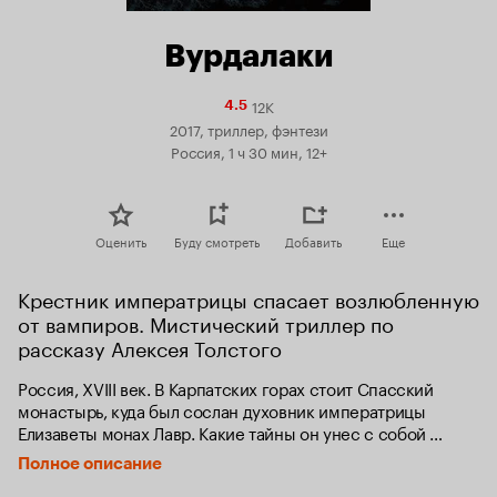
Вурдалаки
12K
Рейтинг
4.5
Кинопоиска
2017, триллер, фэнтези
4.5
Россия, 1 ч 30 мин, 12+
Оценить
Буду смотреть
Добавить
Еще
Крестник императрицы спасает возлюбленную 
от вампиров. Мистический триллер по 
рассказу Алексея Толстого
Россия, XVIII век. В Карпатских горах стоит Спасский 
монастырь, куда был сослан духовник императрицы 
Елизаветы монах Лавр. Какие тайны он унес с собой 
из столичного Петербурга, никто не ведал. Да и край, 
Полное описание
в который он был сослан, издревле считался 