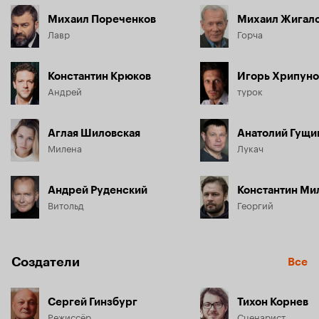
Михаил Пореченков
Михаил Жигал
Лавр
Горча
Константин Крюков
Игорь Хрипуно
Андрей
турок
Аглая Шиловская
Анатолий Гущи
Милена
Лукач
Андрей Руденский
Константин Ми
Витольд
Георгий
Создатели
Все
Сергей Гинзбург
Тихон Корнев
Режиссёр
Сценарист