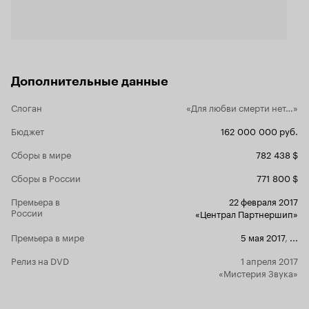
но умудренного опытом монаха, а получается
так, будто он у доски отвечает заученный,
совсем неинтересный урок. Из всего этого
складывается печальное зрелище, когда
зрители не понимают, что они смотрят, а
актеры не понимают, что играют.
Дополнительные данные
Слоган
«Для любви смерти нет…»
Бюджет
162 000 000 руб.
Сборы в мире
782 438 $
Сборы в России
771 800 $
Премьера в
22 февраля 2017
России
«Централ Партнершип»
Премьера в мире
5 мая 2017
,
...
Релиз на DVD
1 апреля 2017
«Мистерия Звука»