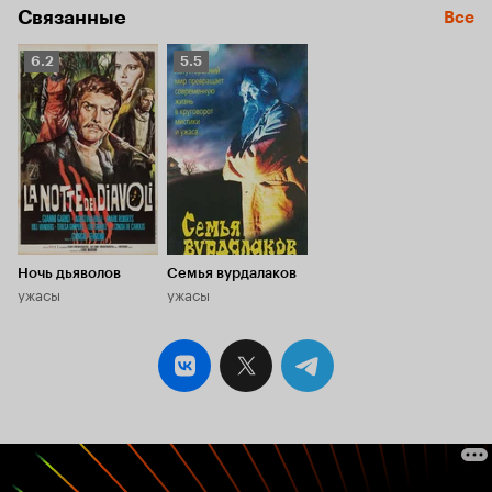
Связанные
Все
Рейтинг
Рейтинг
6.2
5.5
Кинопоиска
Кинопоиска
6.2
5.5
Ночь дьяволов
Семья вурдалаков
ужасы
ужасы