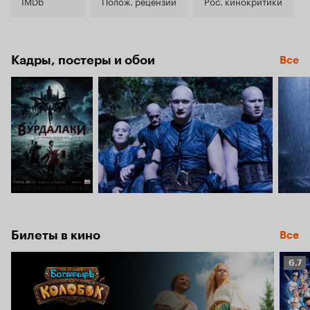
4.5
IMDb
Полож. рецензии
Рос. кинокритики
Кадры, постеры и обои
Все
Билеты в кино
Все
Рейт
6.7
Кино
6.7