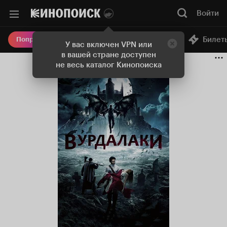
Войти
Онлайн-кинотеатр
Билет
Попробовать Плюс
У вас включен VPN или
в вашей стране доступен
не весь каталог Кинопоиска