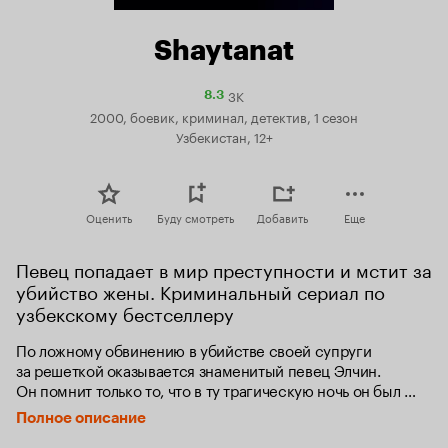
Shaytanat
3K
Рейтинг
8.3
Кинопоиска
2000, боевик, криминал, детектив, 1 сезон
8.3
Узбекистан, 12+
Оценить
Буду смотреть
Добавить
Еще
Певец попадает в мир преступности и мстит за 
убийство жены. Криминальный сериал по 
узбекскому бестселлеру
По ложному обвинению в убийстве своей супруги 
за решеткой оказывается знаменитый певец Элчин. 
Он помнит только то, что в ту трагическую ночь он был 
сильно пьян и проигрывал в карты. Надеясь отыграться, 
Полное описание
он ставит на кон свою жену. В итоге проигравшийся Элчин 