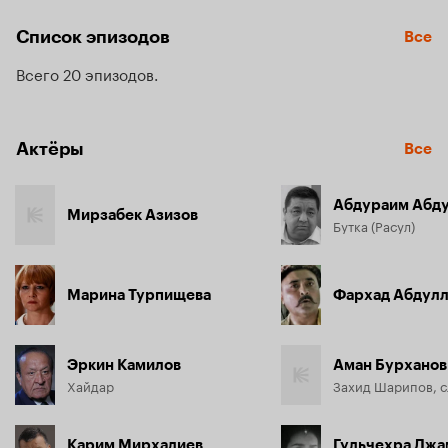
засыпает, а утром обнаруживает, что его супруга мертва. 
Он понимает, что ее убили по заказу Асадбека — главаря 
Список эпизодов
Все
местной мафии. Элчин решает отомстить.
Всего 20 эпизодов
Актёры
Все
Абдураим Абду
Мирзабек Азизов
Бутка (Расул)
Марина Турпищева
Фархад Абдулл
Эркин Камилов
Аман Бурханов
Хайдар
Карим Мирхадиев
Гульчехра Джа