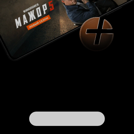
добрый, отзывчивый человек, которому много
досталось от жизни еще с детства, который
любит свою семью. Он очень справедлив, без
каких-либо причин он никого не трогает, чего
нельзя сказать о его подопечных. Он не
торгует оружием, наркотиками, девушками и
не дает этого делать другим преступным
группировкам, которых в Ташкетне не мало.
Именно из-за этого у Асадбека много врагов,
особенно в его окружении. Если рассказывать,
то это очень долго. Лучше посмотреть этот
фильм. Чувствовалась нехватка бюджета при
создании этого сериала, но это ничуть не
лишает его достоинств. 10 из 10 Шахрух