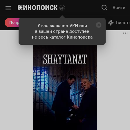
Войти
Онлайн-кинотеатр
Билет
Попробовать Плюс
У вас включен VPN или
в вашей стране доступен
не весь каталог Кинопоиска