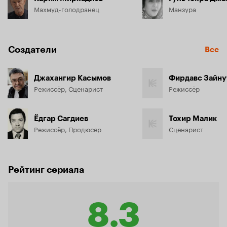
Махмуд-голодранец
Манзура
Создатели
Все
Джахангир Касымов
Фирдавс Зайну
Режиссёр, Сценарист
Режиссёр
Ёдгар Сагдиев
Тохир Малик
Режиссёр, Продюсер
Сценарист
Рейтинг сериала
8.3