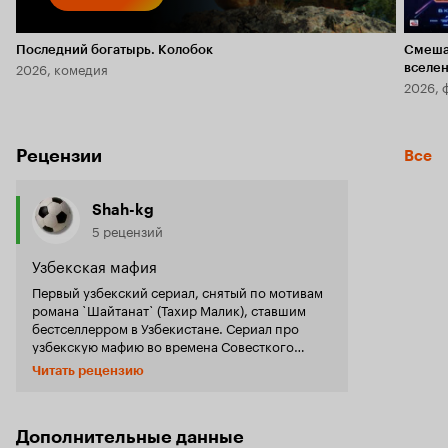
Последний богатырь. Колобок
Смеша
2026, комедия
вселе
2026, 
Рецензии
Все
Shah-kg
5 рецензий
Узбекская мафия
Первый узбекский сериал, снятый по мотивам
романа `Шайтанат` (Тахир Малик), ставшим
бестселлерром в Узбекистане. Сериал про
узбекскую мафию во времена Совесткого
Союза и начала его распада. В тюрьму
Читать рецензию
попадает известный певец Элчин, который
обвиняется в убийстве своей собственной
жены. Но, он не виноват. Элчин помнит, что в ту
ночь, после свадьбы он сильно напился, играл
Дополнительные данные