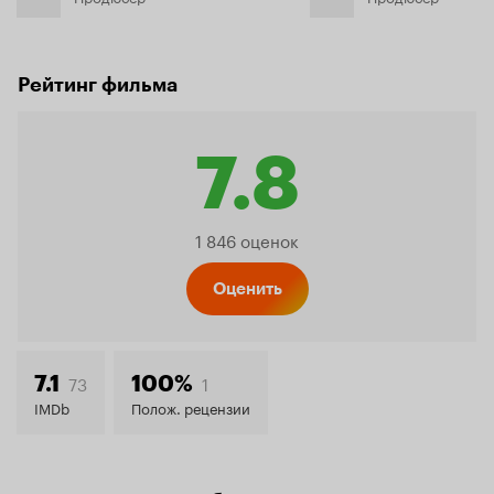
Рейтинг фильма
7.8
Рейтинг
1 846 оценок
Кинопо
Оценить
7.8
73
1
7.1
100%
IMDb
Полож. рецензии