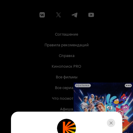
Соглашение
Правила рекомендаций
Справка
Кинопоиск PRO
Все фильмы
Все сериалы
РЕКЛАМА
Что посмотреть
Афиша
Музыка
Телепрограмма