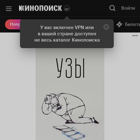
Войти
Онлайн-кинотеатр
Билет
Попробовать Плюс
У вас включен VPN или
в вашей стране доступен
не весь каталог Кинопоиска