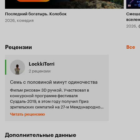
Последний богатырь. Колобок
Смеша
2026, комедия
вселе
2026, 
Рецензии
Все
LockkiTorri
2 рецензии
Семь с половиной минут одиночества
Фильм рисован 3D ручкой. Участвовал в
конкурсной программе фестиваля
Суздаль-2019, в этом году получил Приз
зрительских симпатий на 27-м Международном
фестивале анимации в Штутгарте. Любопытно,
Читать рецензию
что из-за пандемии фестиваль проводился
виртуально, но приз зрители дали, причём
картине о проблемах разобщения людей,
особенно в рамках самого маленького
Дополнительные данные
социума — семьи. Вряд ли дело в недовольстве