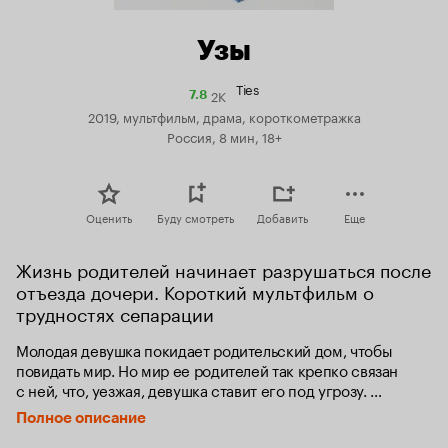
Узы
Ties
2K
Рейтинг
7.8
Кинопоиска
2019, мультфильм, драма, короткометражка
7.8
Россия, 8 мин, 18+
Оценить
Буду смотреть
Добавить
Еще
Жизнь родителей начинает разрушаться после 
отъезда дочери. Короткий мультфильм о 
трудностях сепарации
Молодая девушка покидает родительский дом, чтобы 
повидать мир. Но мир ее родителей так крепко связан 
с ней, что, уезжая, девушка ставит его под угрозу. 
Оказывается, что эта связь может быть разрушительной.
Полное описание