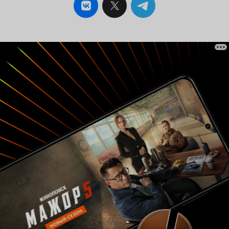
отпустить чадушко на волю! Разок напрячь
можно, потом нить связующая худеет и рвётся,
остаётся мутная вина родительский облом из-
за обманутых ожиданий... Вот так несколько
минут просмотра могут повести в дали дальние
размышлять о проблемах отцов и детей.
Вероятно, это мультфильм для родителей, а не
для рвущихся на волю подростков. 8 из 10