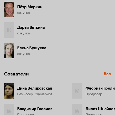
Пётр Маркин
озвучка
Дарья Вяткина
озвучка
Елена Бушуева
озвучка
Создатели
Все
Дина Великовская
Флориан Грели
Режиссёр, Сценарист
Продюсер
Владимир Гассиев
Лилия Шнайде
Продюсер
Продюсер