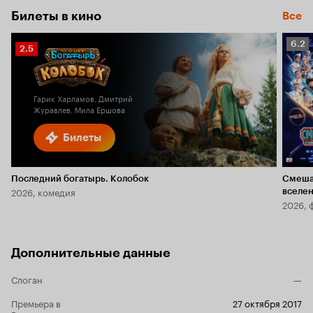
Билеты в кино
Все
Рейт
6.2
Рейтинг
2.5
Кино
Кинопоиска
6.2
2.5
Гарик Харламов, Дмитрий
Журавлев, Мила Ершова
Билеты
Последний богатырь. Колобок
Смеша
2026, комедия
вселе
2026, 
Дополнительные данные
Слоган
—
Премьера в
27 октября 2017