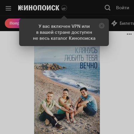
Войти
Онлайн-кинотеатр
Билет
Попробовать Плюс
У вас включен VPN или
в вашей стране доступен
не весь каталог Кинопоиска