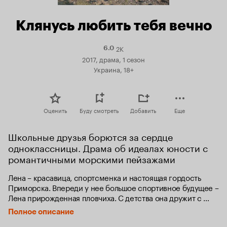
Клянусь любить тебя вечно
2K
Рейтинг
6.0
Кинопоиска
2017, драма, 1 сезон
6.0
Украина, 18+
Оценить
Буду смотреть
Добавить
Еще
Школьные друзья борются за сердце 
одноклассницы. Драма об идеалах юности с  
романтичными морскими пейзажами
Лена – красавица, спортсменка и настоящая гордость 
Приморска. Впереди у нее большое спортивное будущее – 
Лена прирожденная пловчиха. С детства она дружит с 
Жекой и Пашкой. Когда-то давно ребята поклялись, что 
Полное описание
всегда будут вместе и никогда не предадут друг друга. Но 