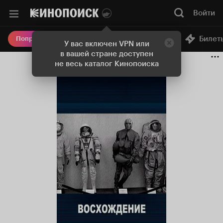
Войти
Онлайн-кинотеатр
Билет
Попробовать Плюс
У вас включен VPN или
в вашей стране доступен
не весь каталог Кинопоиска