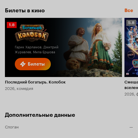
Билеты в кино
Все
Рейт
5.8
Рейтинг
1.8
Кино
Кинопоиска
5.8
1.8
Гарик Харламов, Дмитрий
Журавлев, Мила Ершова
Билеты
Последний богатырь. Колобок
Смеша
2026, комедия
вселе
2026, 
Дополнительные данные
Слоган
—