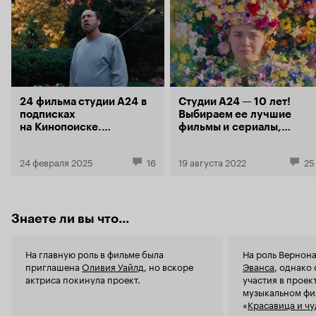
мастерский гротеск, не нуждающийся даже в
и интригующ
спецэффектах. Одно не поняла: почему никто
Приглашенн
на протяжении всей заварушки так и не нашел
никто из ак
зажуленные Верноном М16? С ними у этой
создал како
битвы на старом заводе, словно «сотканной»
из пуль и сарказма, мог быть совсем другой
коленкор, пусть и с тем же финалом.
24 фильма студии А24 в
Студии А24 — 10 лет!
подписках
Выбираем ее лучшие
на Кинопоиске.
фильмы и сериалы,
И еще 24!
которые можно
посмотреть
24 февраля 2025
16
19 августа 2022
25
на Кинопоиске
Знаете ли вы что...
На главную роль в фильме была
На роль Вернон
приглашена
Оливия Уайлд
, но вскоре
Эванса
, однако 
актриса покинула проект.
участия в проект
музыкальном ф
«
Красавица и ч