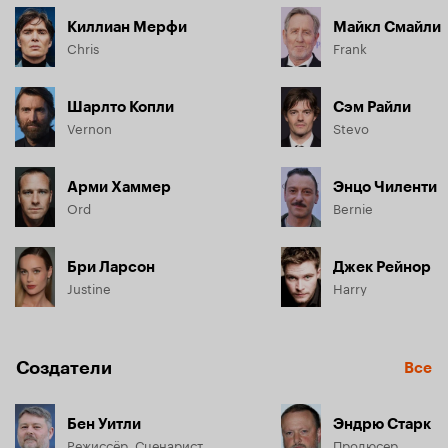
Киллиан Мерфи
Майкл Смайли
Chris
Frank
Шарлто Копли
Сэм Райли
Vernon
Stevo
Арми Хаммер
Энцо Чиленти
Ord
Bernie
Бри Ларсон
Джек Рейнор
Justine
Harry
Создатели
Все
Бен Уитли
Эндрю Старк
Режиссёр, Сценарист
Продюсер