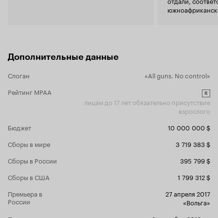
отдали, соответ
южноафриканск
Копли
.
Дополнительные данные
Слоган
«All guns. No control»
Рейтинг MPAA
R
лицам до 17 лет обязательно присутствие
взрослого
Бюджет
10 000 000 $
Сборы в мире
3 719 383 $
Сборы в России
395 799 $
Сборы в США
1 799 312 $
Премьера в
27 апреля 2017
России
«Вольга»