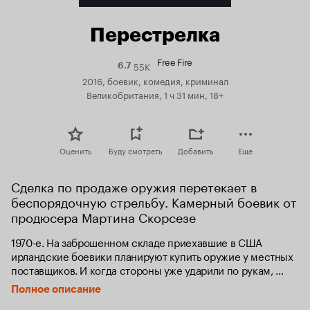
Перестрелка
Free Fire
55K
Рейтинг
6.7
Кинопоиска
2016, боевик, комедия, криминал
6.7
Великобритания, 1 ч 31 мин, 18+
Оценить
Буду смотреть
Добавить
Еще
Сделка по продаже оружия перетекает в 
беспорядочную стрельбу. Камерный боевик от 
продюсера Мартина Скорсезе
1970-е. На заброшенном складе приехавшие в США 
ирландские боевики планируют купить оружие у местных 
поставщиков. И когда стороны уже ударили по рукам, 
ситуация внезапно выходит из-под контроля и начинается 
Полное описание
беспорядочная стрельба.