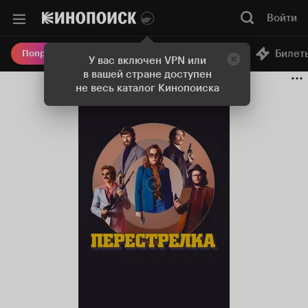
Войти
Онлайн-кинотеатр
Билет
Попробовать Плюс
У вас включен VPN или
в вашей стране доступен
не весь каталог Кинопоиска