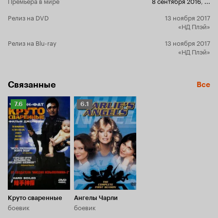
Премьера в мире
8 сентября 2016
,
...
Релиз на DVD
13 ноября 2017
«НД Плэй»
Релиз на Blu-ray
13 ноября 2017
«НД Плэй»
Связанные
Все
Рейтинг
Рейтинг
7.6
6.1
Кинопоиска
Кинопоиска
7.6
6.1
Круто сваренные
Ангелы Чарли
боевик
боевик