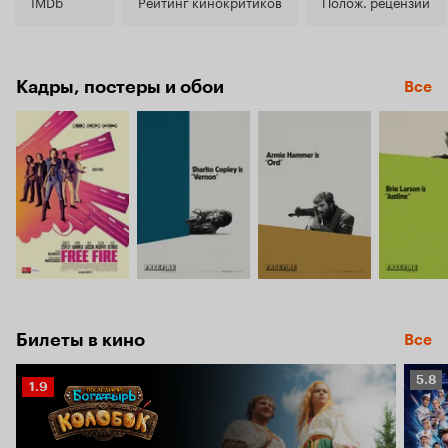
6.7
IMDb
Рейтинг кинокритиков
Полож. рецензии
Кадры, постеры и обои
Все
Билеты в кино
Все
Рейт
5.8
Рейтинг
1.9
Кино
Кинопоиска
5.8
1.9