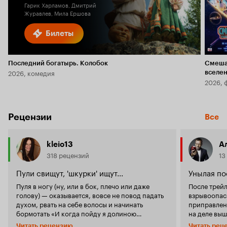
Гарик Харламов, Дмитрий
Журавлев, Мила Ершова
Билеты
Последний богатырь. Колобок
Смеша
2026, комедия
вселе
2026, 
Рецензии
Все
kleio13
А
318 рецензий
13
Пули свищут, 'шкурки' ищут...
Унылая по
Пуля в ногу (ну, или в бок, плечо или даже
После трейл
голову) — оказывается, вовсе не повод падать
взрывоопас
духом, рвать на себе волосы и начинать
приправлен
бормотать «И когда пойду я долиною
на деле выш
смертной тени...». Знайте: в такой ситуации
количество 
Читать рецензию
Читать рец