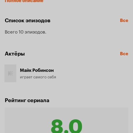
Полное описание
звездой Мишлен. Мастер-класс по приготовлению 
дичи — это пошаговое руководство по приготовлению 
удивительных блюд в ресторанном стиле.
Список эпизодов
Все
Всего 10 эпизодов
Актёры
Все
Майк Робинсон
играет самого себя
Рейтинг сериала
8.0