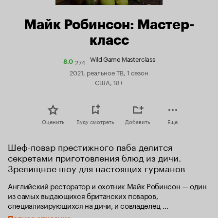
Майк Робинсон: Мастер-
класс
Wild Game Masterclass
274
Рейтинг
8.0
Кинопоиска
2021, реальное ТВ, 1 сезон
8.0
США, 18+
Оценить
Буду смотреть
Добавить
Еще
Шеф-повар престижного паба делится 
секретами приготовления блюд из дичи. 
Зрелищное шоу для настоящих гурманов
Английский ресторатор и охотник Майк Робинсон — один 
из самых выдающихся британских поваров, 
специализирующихся на дичи, и совладелец 
единственного в Великобритании паба с престижной 