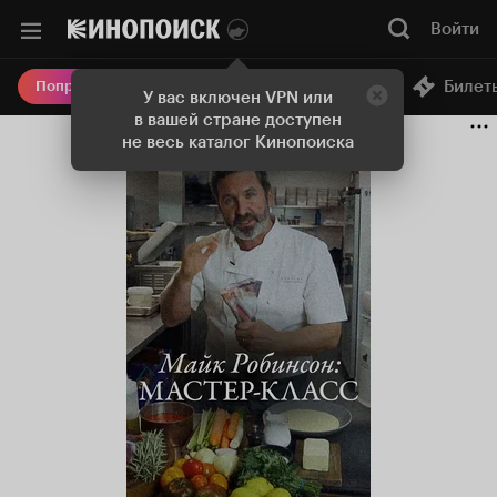
Войти
Онлайн-кинотеатр
Билет
Попробовать Плюс
У вас включен VPN или
в вашей стране доступен
не весь каталог Кинопоиска