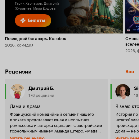
Гарик Харламов, Дмитрий
Журавлев, Мила Ершова
Билеты
Последний богатырь. Колобок
Смеша
2026, комедия
вселе
2026, 
Рецензии
Все
Дмитрий Б.
S
176 рецензий
16
Дама и драма
Я знаю кт
Французский комедийный сегмент нашего
История по 
проката представляет юная и неопытная
незатейлива
режиссёрка и авторка сценария с австрийским
происходит
горнолыжным именем Аманда Штерс. «Мадам»
дома — не о
– всего лишь второй фильм 39-летней мадам.
преддверии 
Читать рецензию
Читать рец