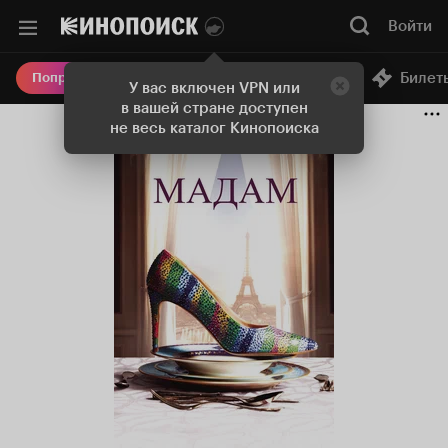
Войти
Онлайн-кинотеатр
Билет
Попробовать Плюс
У вас включен VPN или
в вашей стране доступен
не весь каталог Кинопоиска