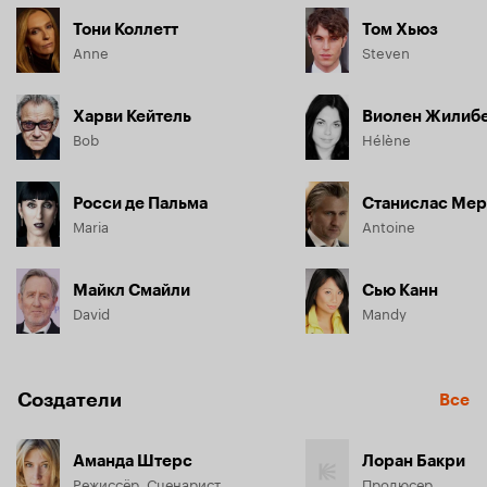
Тони Коллетт
Том Хьюз
Anne
Steven
Харви Кейтель
Виолен Жилиб
Bob
Hélène
Росси де Пальма
Станислас Ме
Maria
Antoine
Майкл Смайли
Сью Канн
David
Mandy
Создатели
Все
Аманда Штерс
Лоран Бакри
Режиссёр, Сценарист
Продюсер