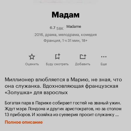
Мадам
Madame
58K
Рейтинг
6.7
Кинопоиска
2016, драма, мелодрама, комедия
6.7
Франция, 1 ч 31 мин, 18+
Оценить
Буду смотреть
Добавить
Еще
Миллионер влюбляется в Марию, не зная, что 
она служанка. Вдохновляющая французская 
«Золушка» для взрослых
Богатая пара в Париже собирает гостей на званый ужин. 
Ждут мэра Лондона и других аристократов, но за столом 
13 приборов. И хозяйка из суеверия просит служанку 
присоединиться к трапезе. Мария оказывается за столом 
Полное описание
инкогнито, и в нее влюбляется богатый коллекционер 