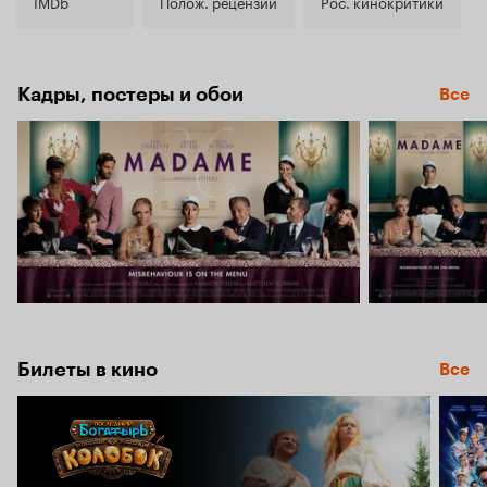
6.7
IMDb
Полож. рецензии
Рос. кинокритики
Кадры, постеры и обои
Все
Билеты в кино
Все