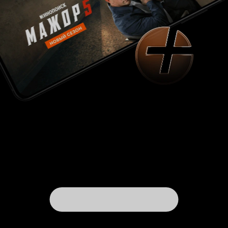
что очевидные отсылки к «Золушке», такие как
туфельки 41-го размера, костюм феи и богатый
принц (прекрасным, пожалуй, Майкла Смайли
не назовёшь) – это ложные тропинки. История
вовсе не сказочная. Кроме этого, фильм
постепенно теряет признаки комедии, к
своему весьма неожиданному финалу (и во
многом благодаря ему) превращаясь в
хорошую мелодраму с мурашками. Так что
если хотели оборжаться – проходите мимо.
Если хотели улыбнуться, погрустить и неплохо
провести полтора часа – этот фильм подойдёт.