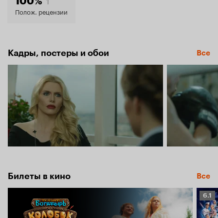
5.1
1
100%
Полож. рецензии
Кадры, постеры и обои
Все
Билеты в кино
Все
Рейт
6.1
Кино
6.1