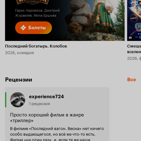
Гарик Харламов, Дмитрий
Журавлев, Мила Ершова
Билеты
Последний богатырь. Колобок
Смеша
2026, комедия
вселе
2026, 
Рецензии
Все
experience724
1 рецензия
Просто хороший фильм в жанре
«триллер»
В фильме «Последний вагон. Весна» нет ничего
особо выдающегося, но всё же что-то есть.
Фильм «на один раз», и, если те же наши