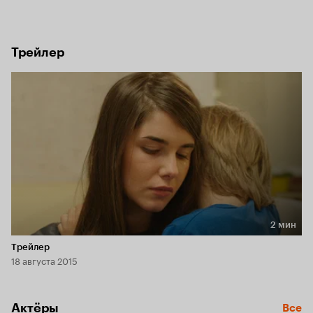
все меняется и он становится главным подозреваемым в 
трех убийствах. Но судьба дает ему шанс…
Трейлер
2 мин
Длительность 2 мин
Трейлер
18 августа 2015
Актёры
Все