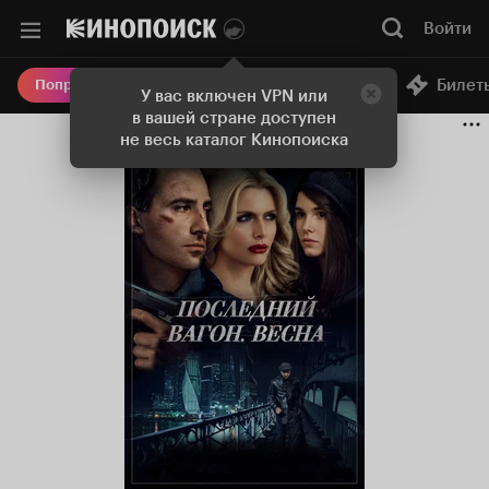
Войти
Онлайн-кинотеатр
Билет
Попробовать Плюс
У вас включен VPN или
в вашей стране доступен
не весь каталог Кинопоиска