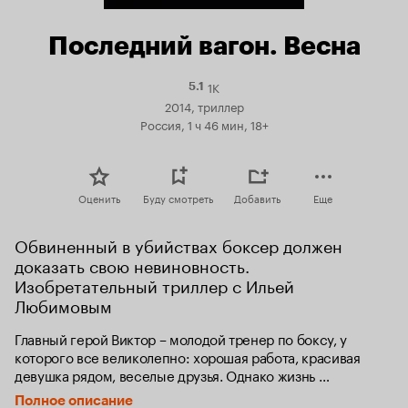
Последний вагон. Весна
1K
Рейтинг
5.1
Кинопоиска
2014, триллер
5.1
Россия, 1 ч 46 мин, 18+
Оценить
Буду смотреть
Добавить
Еще
Обвиненный в убийствах боксер должен 
доказать свою невиновность. 
Изобретательный триллер с Ильей 
Любимовым
Главный герой Виктор – молодой тренер по боксу, у 
которого все великолепно: хорошая работа, красивая 
девушка рядом, веселые друзья. Однако жизнь 
приготовила ему серьезные испытания – в одну секунду 
Полное описание