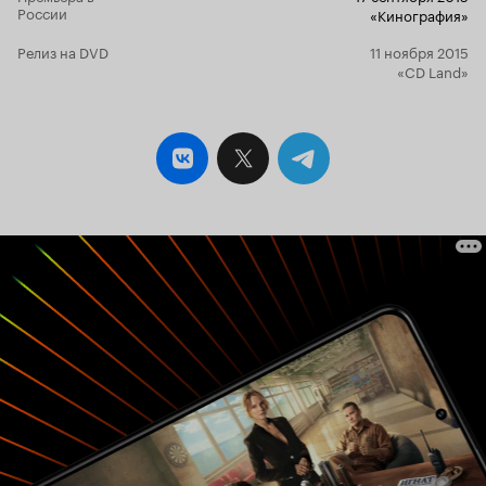
России
«Кинография»
Релиз на DVD
11 ноября 2015
«CD Land»