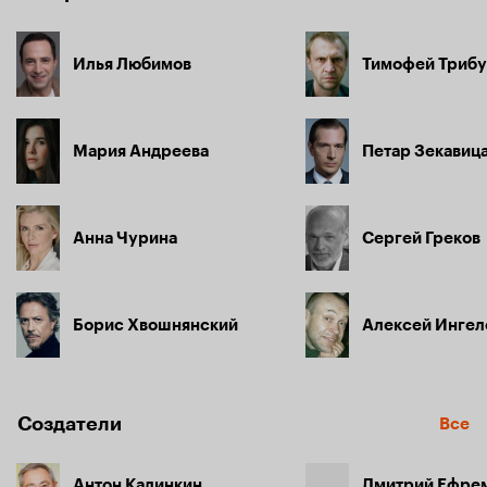
Илья Любимов
Тимофей Трибу
Мария Андреева
Петар Зекавиц
Анна Чурина
Сергей Греков
Борис Хвошнянский
Алексей Ингел
Создатели
Все
Антон Калинкин
Дмитрий Ефре