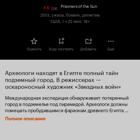
Prisoners of the Sun
13K
Рейтинг
4.6
Кинопоиска
2013, ужасы, боевик, детектив
4.6
США, 1 ч 25 мин, 18+
Оценить
Буду смотреть
Добавить
Еще
Археологи находят в Египте полный тайн 
подземный город. В режиссерах — 
оскароносный художник «Звездных войн»
Международная экспедиция обнаруживает потерянный 
город в подземелье под пирамидой. Археологи должны 
помешать пробудившимся фараонам древнего Египта 
устроить апокалипсис.
Полное описание