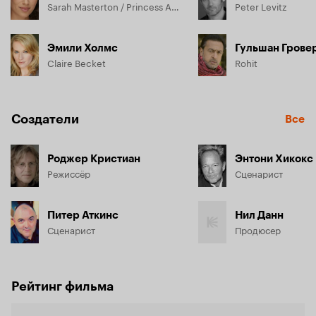
Sarah Masterton / Princess Amanphur
Peter Levitz
Эмили Холмс
Гульшан Грове
Claire Becket
Rohit
Создатели
Все
Роджер Кристиан
Энтони Хикокс
Режиссёр
Сценарист
Питер Аткинс
Нил Данн
Сценарист
Продюсер
Рейтинг фильма