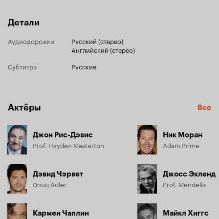
Детали
Аудиодорожки
Русский (стерео)
Английский (стерео)
Субтитры
Русские
Актёры
Все
Джон Рис-Дэвис
Ник Моран
Prof. Hayden Masterton
Adam Prime
Дэвид Чэрвет
Джосс Экленд
Doug Adler
Prof. Mendella
Кармен Чаплин
Майкл Хиггс