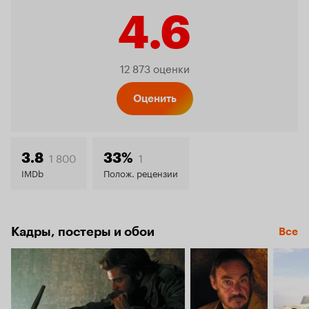
4.6
Рейтинг
12 873 оценки
Кинопо
Оценить
4.6
1 800
1
3.8
33%
IMDb
Полож. рецензии
Кадры, постеры и обои
Все