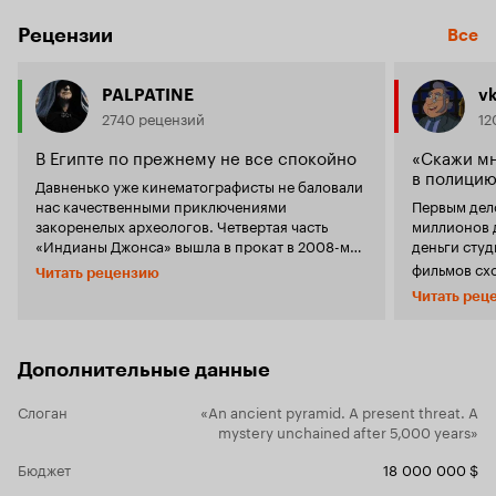
Рецензии
Все
PALPATINE
v
2740 рецензий
12
В Египте по прежнему не все спокойно
«Скажи мн
в полицию
Давненько уже кинематографисты не баловали
нас качественными приключениями
Первым дело
закоренелых археологов. Четвертая часть
миллионов д
«Индианы Джонса» вышла в прокат в 2008-м
деньги сту
году и планы на пятую пока что слишком
фильмов схо
Читать рецензию
туманны. Тоже самое можно сказать и про
категоричес
Читать рец
объявленное, но постоянно откладываемое
деньги, лад
третье «Сокровище нации». Даже недорогой,
Джона Рис
но занятный «Библиотекарь» остался в
безвестным
далеком прошлом, ограничившись одной лишь
Дополнительные данные
пару десятк
трилогией. Конечно свято место пусто не
компьютерны
бывает, и ушлые продюсеры независимых
Слоган
«An ancient pyramid. A present threat. A
великолепие
студий то и дело спекулируют на народной
mystery unchained after 5,000 years»
миллионов в
любви к археологии и периодически
съемочная г
выпускают самые разнообразные поделки
Бюджет
18 000 000 $
предавалась
категории «Б» наподобие «Джека Хантера»,
чего все-та