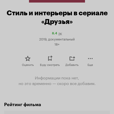
Стиль и интерьеры в сериале
«Друзья»
2K
Рейтинг
8.4
Кинопоиска
2019, документальный
8.4
18+
Оценить
Буду смотреть
Добавить
Еще
Информации пока нет,
но это временно — скоро все добавим.
Рейтинг фильма