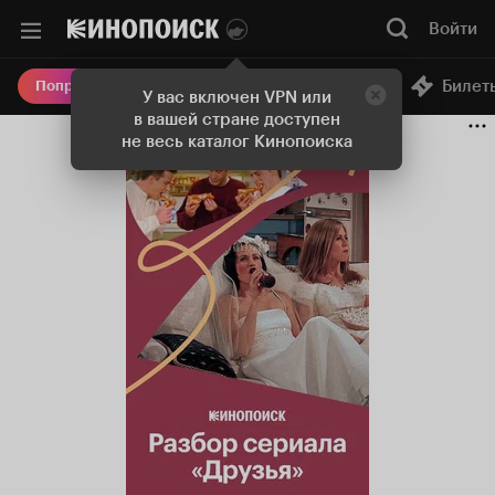
Войти
Онлайн-кинотеатр
Билет
Попробовать Плюс
У вас включен VPN или
в вашей стране доступен
не весь каталог Кинопоиска