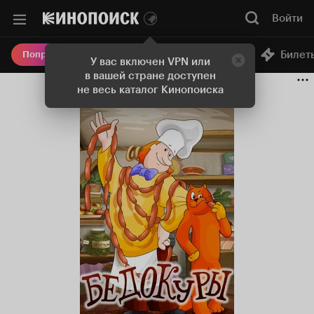
Войти
Онлайн-кинотеатр
Билет
Попробовать Плюс
У вас включен VPN или
в вашей стране доступен
не весь каталог Кинопоиска