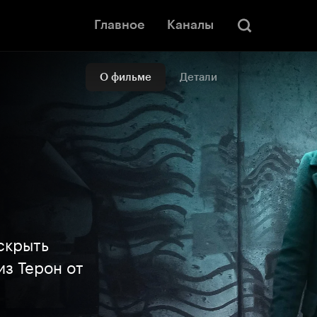
Главное
Каналы
О фильме
Детали
аскрыть
из Терон от