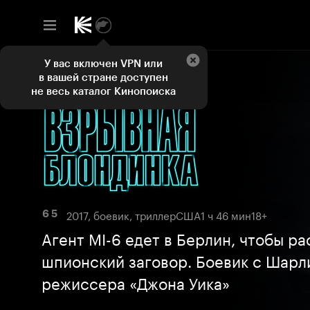
У вас включен VPN или
в вашей стране доступен
не весь каталог Кинопоиска
2017, боевик, триллер
США
1 ч 46 мин
18+
6 5
Агент MI-6 едет в Берлин, чтобы р
шпионский заговор. Боевик с Шарл
режиссера «Джона Уика»