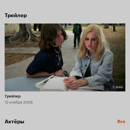
отравить возлюбленного ядом своего любимого цветка - 
белого олеандра.
Трейлер
2 мин
Длительность 2 мин
Трейлер
12 ноября 2008
Актёры
Все