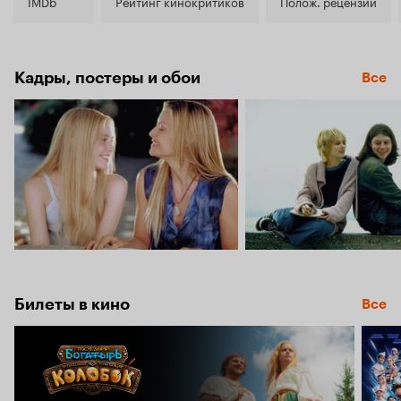
7.6
IMDb
Рейтинг кинокритиков
Полож. рецензии
Кадры, постеры и обои
Все
Билеты в кино
Все