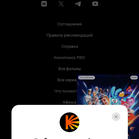
Соглашение
Правила рекомендаций
Справка
Кинопоиск PRO
Все фильмы
Все сериалы
РЕКЛАМА
Что посмотреть
Афиша
Музыка
Телепрограмма
Книги