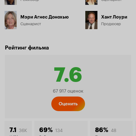
Мэри Агнес Донохью
Хант Лоури
Сценарист
Продюсер
Рейтинг фильма
7.6
Рейтинг
67 917 оценок
Кинопо
Оценить
36K
134
48
7.1
69%
86%