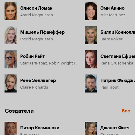
Элисон Ломан
Эми Акино
Astrid Magnussen
Miss Martinez
Мишель Пфайффер
Билли Коннолл
Ingrid Magnussen
Barry Kolker
Робин Райт
Светлана Ефре
Starr (в титрах: Robin Wright Penn)
Rena Gruschenka
Рене Зеллвегер
Патрик Фьюдж
Claire Richards
Paul Trout
Создатели
Все
Питер Козмински
Джанет Фитч
Режиссёр
Сценарист