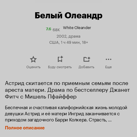
Белый Олеандр
White Oleander
68K
Рейтинг
7.6
Кинопоиска
2002, драма
7.6
США, 1 ч 49 мин, 18+
Оценить
Буду смотреть
Добавить
Еще
Астрид скитается по приемным семьям после 
ареста матери. Драма по бестселлеру Джанет 
Фитч с Мишель Пфайффер
Беспечная и счастливая калифорнийская жизнь молодой 
девушки Астрид и её матери Ингрид заканчивается с 
приходом загадочного Барри Колкера. Страсть, 
разгоревшаяся между Ингрид и Барри, вскоре угасает. 
Полное описание
Сердце Ингрид разбито, она жаждет мести и решает 