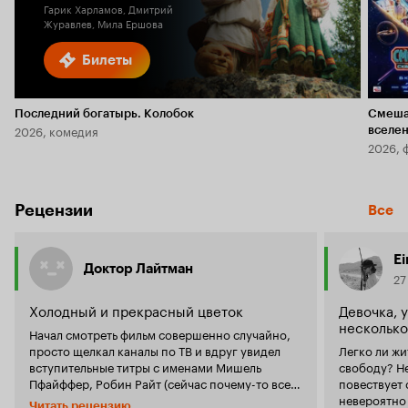
Гарик Харламов, Дмитрий
Журавлев, Мила Ершова
Билеты
Последний богатырь. Колобок
Смеша
2026, комедия
вселе
2026, 
Рецензии
Все
Ei
Доктор Лайтман
27
Холодный и прекрасный цветок
Девочка, у
несколько
Начал смотреть фильм совершенно случайно,
просто щелкал каналы по ТВ и вдруг увидел
Легко ли жи
вступительные титры с именами Мишель
свободу? Нет. Этот замечательны
Пфайффер, Робин Райт (сейчас почему-то все
повествует
пишут без Пенн, и я последую моде), Рене
невероятно
Читать рецензию