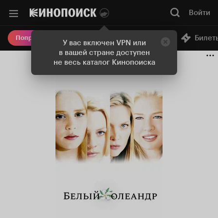
Войти
Онлайн-кинотеатр
Билет
Попробовать Плюс
У вас включен VPN или
в вашей стране доступен
не весь каталог Кинопоиска