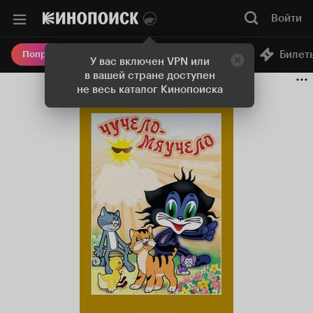
Войти
Онлайн-кинотеатр
Билет
Попробовать Плюс
У вас включен VPN или
в вашей стране доступен
не весь каталог Кинопоиска