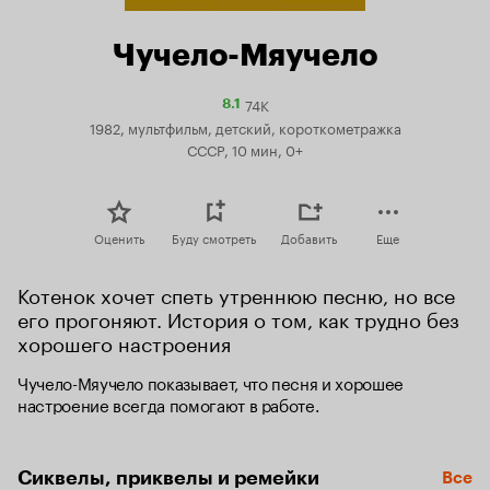
Чучело-Мяучело
74K
Рейтинг
8.1
Кинопоиска
1982, мультфильм, детский, короткометражка
8.1
СССР, 10 мин, 0+
Оценить
Буду смотреть
Добавить
Еще
Котенок хочет спеть утреннюю песню, но все 
его прогоняют. История о том, как трудно без 
хорошего настроения
Чучело-Мяучело показывает, что песня и хорошее 
настроение всегда помогают в работе.
Сиквелы, приквелы и ремейки
Все