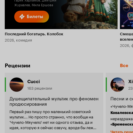
Журавлев, Мила Ершова
Билеты
Последний богатырь. Колобок
Смеша
2026, комедия
вселе
2026, 
Рецензии
Все
Cucci
X
163 рецензии
23
Душещипательный мультик про феномен
Песни и с
продюсирования
«Чучело-Мя
Первый раз пишу про маленький советский
Ковалевск
мультик... Но просто странно, что вообще на
нераздража
'Чучело-Мяучело' нет ни одного отзыва, да и
«Бременск
идея, которую я сейчас озвучу, вроде бы лежит
черепаха п
на поверхности и лишь по случайности до сих
Читать рец