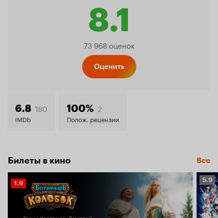
8.1
Рейтинг
73 968 оценок
Кинопо
Оценить
8.1
180
2
6.8
100%
IMDb
Полож. рецензии
Билеты в кино
Все
Рейт
5.9
Рейтинг
1.9
Кино
Кинопоиска
5.9
1.9
Гарик Харламов, Дмитрий