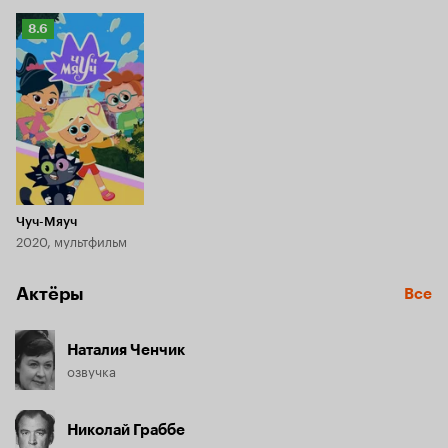
Рейтинг
8.6
Кинопоиска
8.6
Чуч-Мяуч
2020, мультфильм
Актёры
Все
Наталия Ченчик
озвучка
Николай Граббе