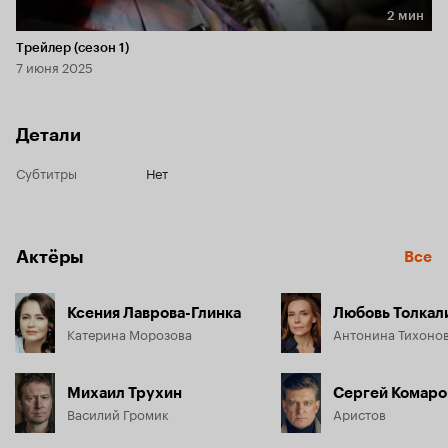
2 мин
Длительность 2 мин
Трейлер (сезон 1)
7 июня 2025
Детали
Субтитры
Нет
Актёры
Все
Ксения Лаврова-Глинка
Любовь Толкал
Катерина Морозова
Антонина Тихоно
Михаил Трухин
Сергей Комаро
Василий Громик
Аристов