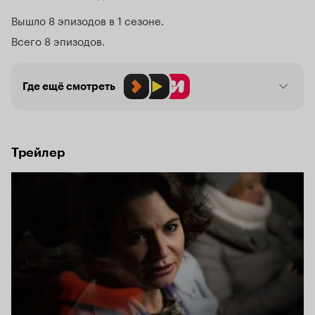
научилась сглаживать любые конфликты и с легкостью 
решать любые проблемы. Любые, кроме своих…
Вышло 8 эпизодов в 1 сезоне
Всего 8 эпизодов
Где ещё смотреть
Трейлер