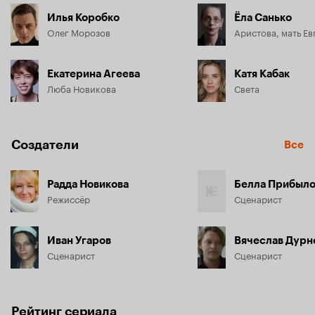
Илья Коробко
Ёла Санько
Олег Морозов
Аристова, мать Ев
Екатерина Агеева
Катя Кабак
Люба Новикова
Света
Создатели
Все
Радда Новикова
Белла Прибыло
Режиссёр
Сценарист
Иван Угаров
Вячеслав Дурн
Сценарист
Сценарист
Рейтинг сериала