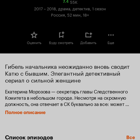
55K
Рейтинг
7.4
Кинопоиска
2017 – 2018, драма, детектив, 1 сезон
7.4
Россия, 52 мин, 18+
Оценить
Буду смотреть
Добавить
Еще
Гибель начальника неожиданно вновь сводит 
Катю с бывшим. Элегантный детективный 
сериал о сильной женщине
Екатерина Морозова — секретарь главы Следственного 
Комитета в небольшом городе. Несмотря на скромную 
должность, она отвечает в СК буквально за все: может 
разобраться с любыми бумажками или сварить кофе, 
Полное описание
а может, если нужно, вспомнить детали старого дела 
или разговорить нелюдимого посетителя. Но главная 
Катина задача — обеспечивать тыл начальству, и в этом 
ей нет равных. За 25 лет работы секретарем Катя 
Список эпизодов
Все