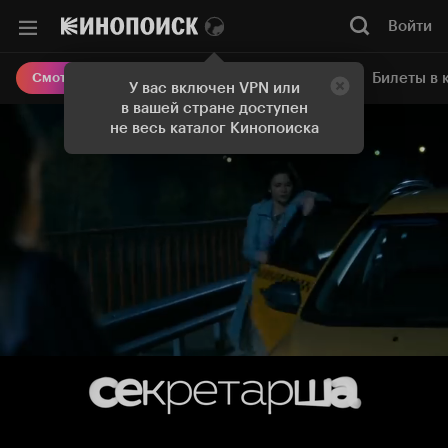
Войти
Онлайн-кинотеатр
Билеты в 
Смотреть кино
У вас включен VPN или
в вашей стране доступен
не весь каталог Кинопоиска