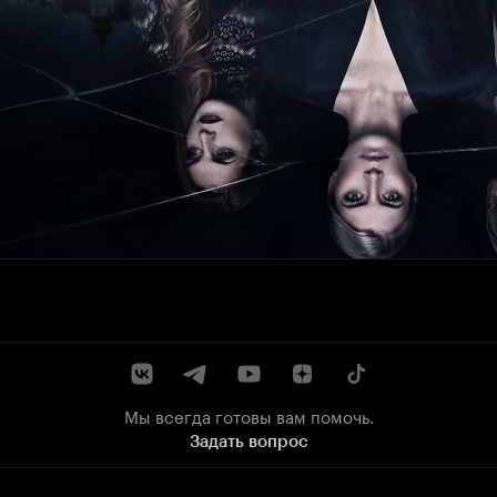
Мы всегда готовы вам помочь.
Задать вопрос