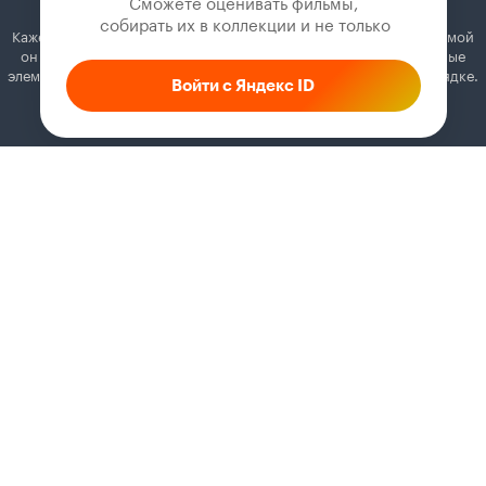
Сможете оценивать фильмы,

 собирать их в коллекции и не только
Кажется, вы используете блокировщик рекламы. Вместе с рекламой
он может отключать постеры, папки с фильмами и другие важные
элементы. Добавьте Кинопоиск в исключения, и всё будет в порядке.
Войти с Яндекс ID
Как это сделать
Соглашение
Правила рекомендаций