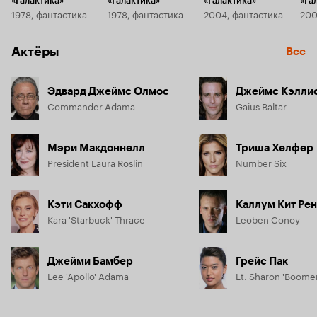
«Галактика»
«Галактика»
«Галактика»
«Га
1978, фантастика
1978, фантастика
2004, фантастика
200
Актёры
Все
Эдвард Джеймс Олмос
Джеймс Кэлли
Commander Adama
Gaius Baltar
Мэри Макдоннелл
Триша Хелфер
President Laura Roslin
Number Six
Кэти Сакхофф
Каллум Кит Ре
Kara 'Starbuck' Thrace
Leoben Conoy
Джейми Бамбер
Грейс Пак
Lee 'Apollo' Adama
Lt. Sharon 'Boomer'