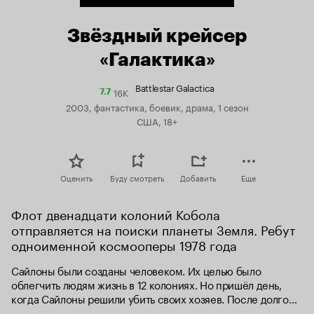
Звёздный крейсер
«Галактика»
Battlestar Galactica
16K
Рейтинг
7.7
Кинопоиска
2003, фантастика, боевик, драма, 1 сезон
7.7
США, 18+
Оценить
Буду смотреть
Добавить
Еще
Флот двенадцати колоний Кобола 
отправляется на поиски планеты Земля. Ребут 
одноименной космооперы 1978 года
Сайлоны были созданы человеком. Их целью было 
облегчить людям жизнь в 12 колониях. Но пришёл день, 
когда Сайлоны решили убить своих хозяев. После долгой 
и кровавой битвы было объявлено перемирие. Сайлоны 