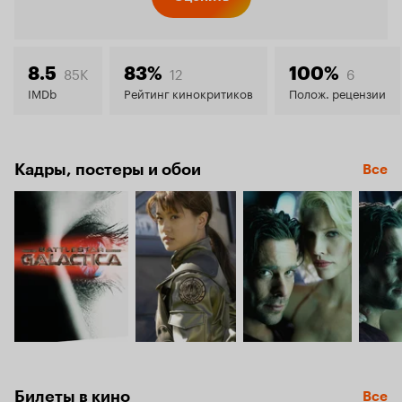
Кинопо
7.7
85K
12
6
8.5
83%
100%
IMDb
Рейтинг кинокритиков
Полож. рецензии
Кадры, постеры и обои
Все
Билеты в кино
Все