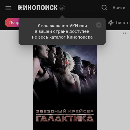
Войти
Онлайн-кинотеатр
Билет
Попробовать Плюс
У вас включен VPN или
в вашей стране доступен
не весь каталог Кинопоиска