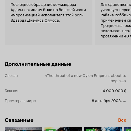
Последнее обращение коммандера
Для единственно
Адамы к экипажу было по большей части
участвует перс
импровизацией исполнителя этой роли
Райана Роббинс
Эдварда Джеймса Олмоса
.
применением сп
Предполагалось,
показывать неск
протяжении 40 л
будет выглядеть
раз, но в резул
в фильме остало
появление на эк
Дополнительные данные
Слоган
«The threat of a new Cylon Empire is about to
begin...»
Бюджет
14 000 000 $
Премьера в мире
8 декабря 2003
,
...
Связанные
Все