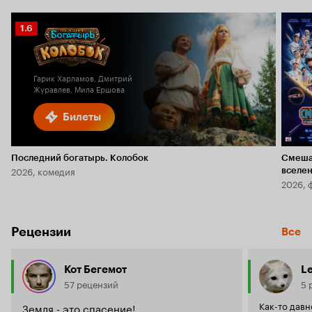
Рейтинг
1.6
Кинопоиска
1.6
Гарик Харламов, Дмитрий
Журавлев, Мила Ершова
Билеты
Последний богатырь. Колобок
Смеша
2026, комедия
вселе
2026, 
Рецензии
Все
Кот Бегемот
L
57 рецензий
5 
Как-то давн
Земля - это спасение!