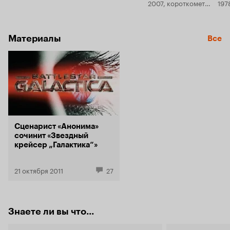
2007, короткометражка
197
которая дает нам жизнь, надежду и спасение.
– ретроспекция
оторвать гл
После этого фильма уже снято четыре сезона
сериала и один полнометражный фильм
снискавших миллионы поклонников по всему
Материалы
Все
миру.
Сценарист «Анонима»
сочинит «Звездный
крейсер „Галактика“»
21 октября 2011
27
Знаете ли вы что...