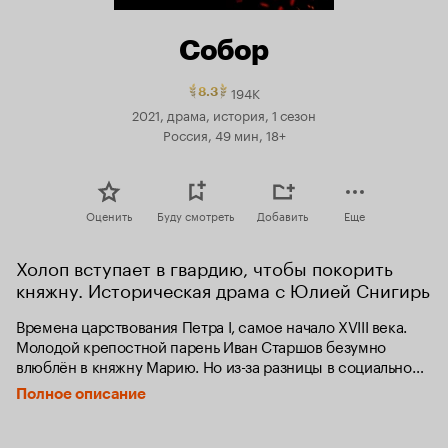
Собор
194K
Рейтинг
8.3
Кинопоиска
2021, драма, история, 1 сезон
8.3.
Россия, 49 мин, 18+
топ
250
Оценить
Буду смотреть
Добавить
Еще
Холоп вступает в гвардию, чтобы покорить 
княжну. Историческая драма с Юлией Снигирь
Времена царствования Петра I, самое начало XVIII века. 
Молодой крепостной парень Иван Старшов безумно 
влюблён в княжну Марию. Но из-за разницы в социальном 
положении их брак невозможен. Из-за личной трагедии 
Полное описание
крепостной теряет веру в бога: что это за бог, который 
не может связать его с любимой девушкой? Иван 
покидает родную деревню и поступает в Преображенский 