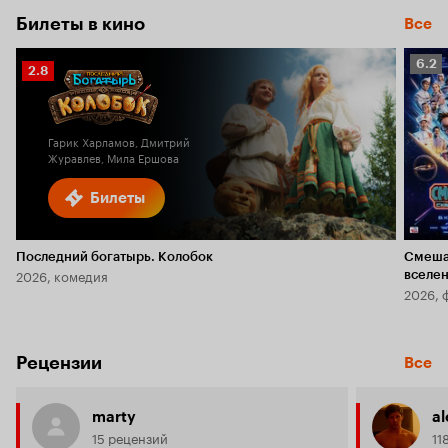
Билеты в кино
Все
Рейт
6.2
Рейтинг
2.8
Кино
Кинопоиска
6.2
2.8
Гарик Харламов, Дмитрий
Журавлев, Мила Ершова
Билеты
Последний богатырь. Колобок
Смеша
2026, комедия
вселе
2026, 
Рецензии
Все
marty
al
15 рецензий
11