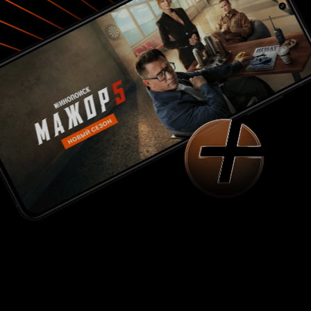
ситуацию. Второе: шведы никогда не ходили в
'психическую атаку' разрозненным образом,
как показано в сериале 'Собор'. (тем более
пешие шведские солдаты не ходили в
ботфортах с отворотами, как это нам
преподнесено создателями 'Собора' в паре
кадров. Ботфорты носили исключительно
конные солдаты и офицеры). К укреплению
шли сомкнутым строем и лишь после общего
залпа штурмовали позиции бегом. К чести,
трех русских полков: Семеновского,
Преображенского и Лефортовского (именно
полков, а не взвода из 30 человек, как
показано в сериале) они не подались общей
паники, а отгородившись рогатками и
обозами, стойко держали оборону. Потом Петр
введет красные чулки в форму этих полков -
'Посколе сражались оне по колено в крови'. В-
третьих: не шведы предложили русским
капитуляцию, а князь Яков Долгорукий
договорился о выходе трех полков со
знаменами и оружием (кроме пушек). Шведам
это было на руку: ночью, во время грабежа
русского лагеря два шведских полка