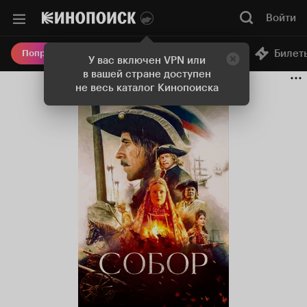
Войти
Онлайн-кинотеатр
Билет
Попробовать Плюс
У вас включен VPN или
в вашей стране доступен
не весь каталог Кинопоиска