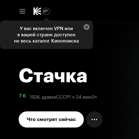
У вас включен VPN или
в вашей стране доступен
не весь каталог Кинопоиска
Стачка
1924, драма
СССР
1 ч 34 мин
0+
7 6
Что смотрят сейчас