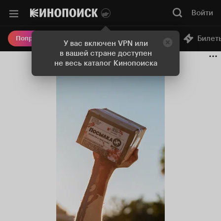
Войти
Онлайн-кинотеатр
Билет
Попробовать Плюс
У вас включен VPN или
в вашей стране доступен
не весь каталог Кинопоиска