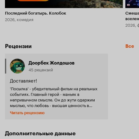
Последний богатырь. Колобок
Смеша
2026, комедия
вселе
2026, 
Рецензии
Все
Доорбек Жолдошов
45 рецензий
Доставляет!
'Посылка' - убедительный фильм на реальных
событиях. Главный герой - маньяк в
непривычном смысле. Он до жути одержим
мыслью, что любовь - высшая ценность в
жизни. 'Одержимость любовью - слащавая
Читать рецензию
глупость' - аутсайдерская идея в кино. Её
редко подают так язвительно. Похожий посыл
был в '5 сантиметров в секунду', но там
драматичнее. Неожиданные повороты фильма
Дополнительные данные
круты. Они серьёзно меняют картину героя из