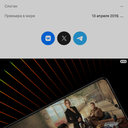
невинного неудачника в жуткого типа,
Слоган
—
которого вселенная, слава богу, пытается
остановить. Посылка вовремя раскрывает нам
Премьера в мире
13 апреля 2019
,
...
карты. Даже то, что он говорит в конце,
поражает. Герой удивляет своей личностью.
Представить такого человека во время
просмотра фильма тяжело. В нелепости он
реалистичен, как немногие. Как комедия фильм
ненавязчив. Его комичность в событиях, но не
в гэгах, шутках или смешных рожах. Это
скорее упущение. Просто людям не стоит
смотреть этот фильм с мыслью - поржать. В
подлинность событий фильма сложно
поверить. Поэтому даже когда происходит
смешное (секрет Кевина), это скорее шокирует
Бюджетность, лицо актёра, слабость звуковых
эффектов и отсутствие сцен от лица Кевина из
службы поддержки портят фильм. Очень
неспособствует погружению. В мало каких
фильмах я чувствовал себя настолько вне
фильма. 'Посылка' заслуживает убедительной
съёмки. Для спонтанного просмотра самое то.