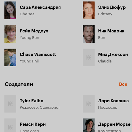
Сара Александрия
Элиз Дюфур
Chelsea
Brittany
Рейд Медоуз
Ник Мадрик
Young Ben
Ben
Chase Wainscott
Миа Джексон
Young Phil
Claudia
Создатели
Все
Tyler Falbo
Лори Коллинз
Режиссёр, Сценарист
Продюсер
Рэмси Кэри
Даррен Морзе
Продюсер
Композитор