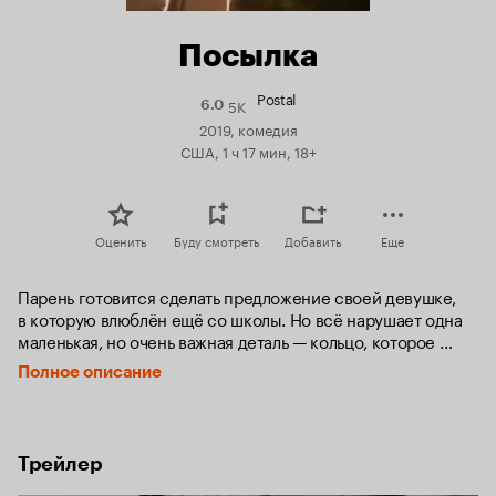
Посылка
Postal
5K
Рейтинг
6.0
Кинопоиска
2019, комедия
6.0
США, 1 ч 17 мин, 18+
Оценить
Буду смотреть
Добавить
Еще
Парень готовится сделать предложение своей девушке, 
в которую влюблён ещё со школы. Но всё нарушает одна 
маленькая, но очень важная деталь — кольцо, которое 
он заказал самой надёжной доставкой, до сих пор не 
Полное описание
пришло.
Трейлер