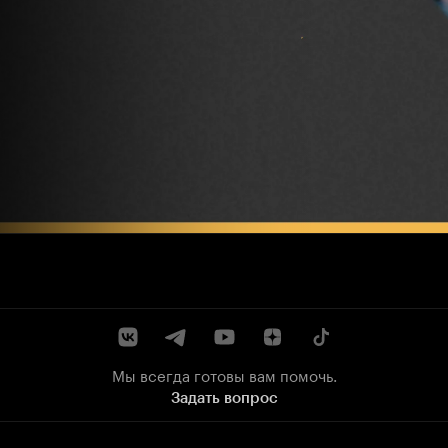
Мы всегда готовы вам помочь.
Задать вопрос