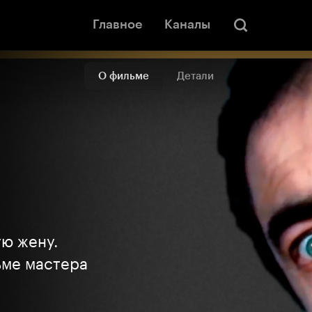
Главное
Каналы
О фильме
Детали
ю жену.
ьме мастера