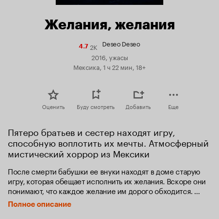
Желания, желания
Deseo Deseo
2K
Рейтинг
4.7
Кинопоиска
2016, ужасы
4.7
Мексика, 1 ч 22 мин, 18+
Оценить
Буду смотреть
Добавить
Еще
Пятеро братьев и сестер находят игру, 
способную воплотить их мечты. Атмосферный 
мистический хоррор из Мексики
После смерти бабушки ее внуки находят в доме старую 
игру, которая обещает исполнить их желания. Вскоре они 
понимают, что каждое желание им дорого обходится. 
Однако теперь они вынуждены играть дальше, чтобы 
Полное описание
спасти самих себя.