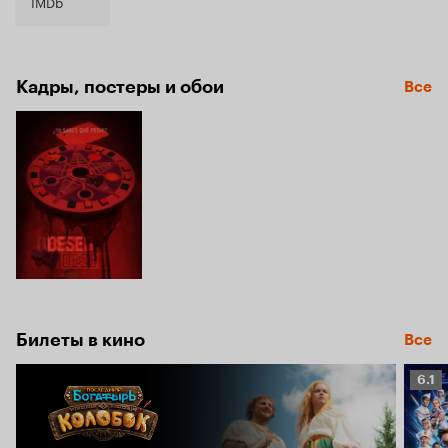
4.7
IMDb
Кадры, постеры и обои
Все
Билеты в кино
Все
Рейт
6.1
Кино
6.1