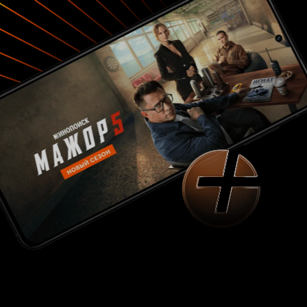
предусмотрительно заперев их в доме, чтобы
не могли сбежать. В целом фильм смотреть
довольно таки интересно, если делать скидку,
что кино полностью снято в Мексике. Сам
дьявол показывается в кадре, выполнен в
принципе неплохо, довольно жутковато я бы
даже сказал… хотя можно было бы обойтись и
без этого. Фильм на один раз, концовка
довольно неожиданная. 5 из 10