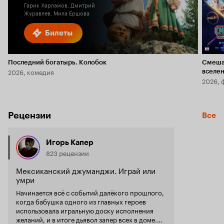
Гарик Харламов, Дмитрий
Журавлев, Мила Ершова
Билеты
Последний богатырь. Колобок
Смеша
2026, комедия
вселе
2026, 
Рецензии
Все
Игорь Капер
823 рецензии
Мексиканский джуманджи. Играй или
умри
Начинается всё с событий далёкого прошлого,
когда бабушка одного из главных героев
использовала игральную доску исполнения
желаний, и в итоге дьявол запер всех в доме.