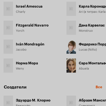
Israel Amescua
Карла Коронад
Charly
Ari (в титрах: Karl
Fitzgerald Navarro
Дана Карвелас
Yorch
Monstruo
Iván Mondragón
Федерико Порр
Jacobo
Lucas (Niño)
Норма Мора
Сара Монтальв
Weny
Abuela
Создатели
Все
Эдуардо М. Клорио
Абраам Манси
Режиссёр
Сценарист