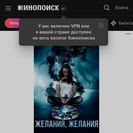
Войти
Онлайн-кинотеатр
Билет
Попробовать Плюс
У вас включен VPN или
в вашей стране доступен
не весь каталог Кинопоиска