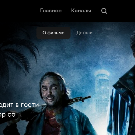
Главное
Каналы
О фильме
Детали
дит в гости
ор со