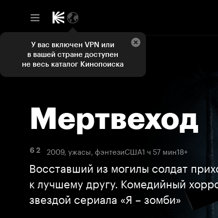
У вас включен VPN или
в вашей стране доступен
не весь каталог Кинопоиска
Мертвеход
2009, ужасы, фэнтези
США
1 ч 57 мин
18+
6 2
Восставший из могилы солдат прихо
к лучшему другу. Комедийный хорр
звездой сериала «Я – зомби»