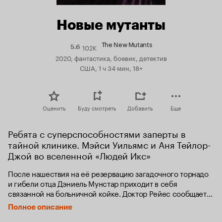
Новые мутанты
The New Mutants
102K
Рейтинг
5.6
Кинопоиска
2020, фантастика, боевик, детектив
5.6
США, 1 ч 34 мин, 18+
Оценить
Буду смотреть
Добавить
Еще
Ребята с суперспособностями заперты в 
тайной клинике. Мэйси Уильямс и Аня Тейлор-
Джой во вселенной «Людей Икс»
После нашествия на её резервацию загадочного торнадо 
и гибели отца Дэниель Мунстар приходит в себя 
связанной на больничной койке. Доктор Рейес сообщает 
девушке, что она — единственная выжившая, и теперь 
Полное описание
вместе с четырьмя подростками находится 