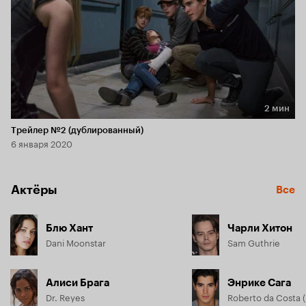
2 мин
Длительность 2 мин
Трейлер №2 (дублированный)
6 января 2020
Актёры
Все
Блю Хант
Чарли Хитон
Dani Moonstar
Sam Guthrie
Алиси Брага
Энрике Сага
Dr. Reyes