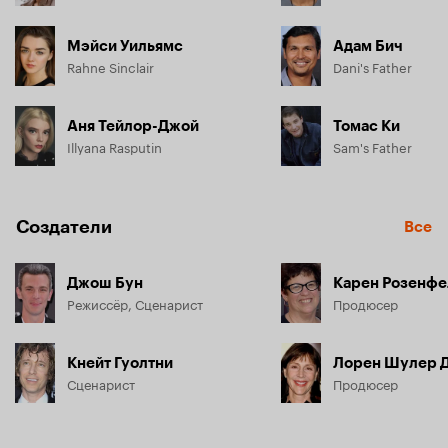
Мэйси Уильямс
Адам Бич
Rahne Sinclair
Dani's Father
Аня Тейлор-Джой
Томас Ки
Illyana Rasputin
Sam's Father
Создатели
Все
Джош Бун
Карен Розенфе
Режиссёр, Сценарист
Продюсер
Кнейт Гуолтни
Лорен Шулер 
Сценарист
Продюсер