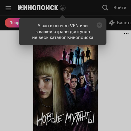
Войти
Онлайн-кинотеатр
Билет
Попробовать Плюс
У вас включен VPN или
в вашей стране доступен
не весь каталог Кинопоиска