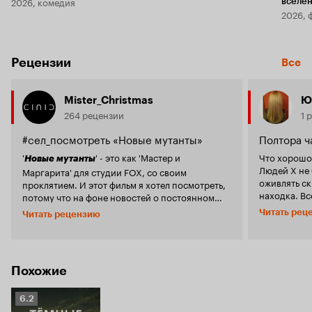
2026, комедия
вселе
2026, 
Рецензии
Все
Mister_Christmas
Ю
264 рецензии
1 
#сел_посмотреть «Новые мутанты»
Полтора ча
'
' - это как 'Мастер и
Что хорошо
Новые мутанты
Людей Х не 
Маргарита' для студии FOX, со своим
оживлять ск
проклятием. И этот фильм я хотел посмотреть,
находка. Все остальное... либо вызывает
потому что на фоне новостей о постоянном
усмешку сво
переносе премьеры появился интерес. Кроме
Читать рец
Читать рецензию
либо откров
того, нам обещали первый супергеройский
посудите: з
фильм ужасов. Но особых надежд не возлагал.
долго и под
Что-то вроде '
если фильм хороший - круто,
будто ожида
' и '
будет о чем написать
если фильм плохой -
спасению, а
Похожие
'. И с первыми
круто, будет о чем написать
открытыми,
оценками я максимально занизил ожидания.
рядом друзь
Рейтинг
6.2
Это плохой фильм. Просто плохой. История о
прибили плохиша. Прочее -
Кинопоиска