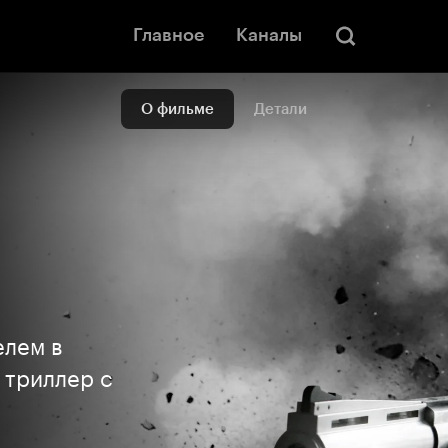
Главное
Каналы
О фильме
Детали
елем в
 триллер с