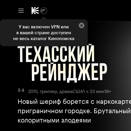
У вас включен VPN или
в вашей стране доступен
не весь каталог Кинопоиска
2015, триллер, драма
США
1 ч 33 мин
18+
5 4
Новый шериф борется с наркокарт
приграничном городке. Брутальный
колоритными злодеями