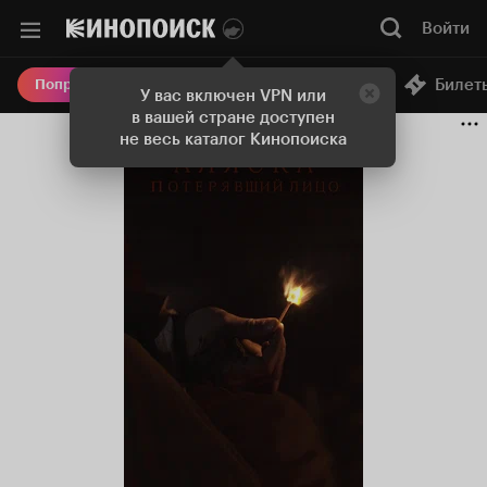
Войти
Онлайн-кинотеатр
Билет
Попробовать Плюс
У вас включен VPN или
в вашей стране доступен
не весь каталог Кинопоиска