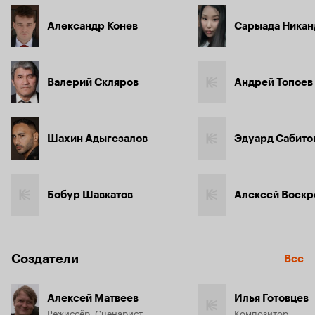
Александр Конев
Сарыада Никан
Валерий Скляров
Андрей Топоев
Шахин Адыгезалов
Эдуард Сабито
Бобур Шавкатов
Алексей Воскр
Создатели
Все
Алексей Матвеев
Илья Готовцев
Режиссёр, Сценарист
Композитор