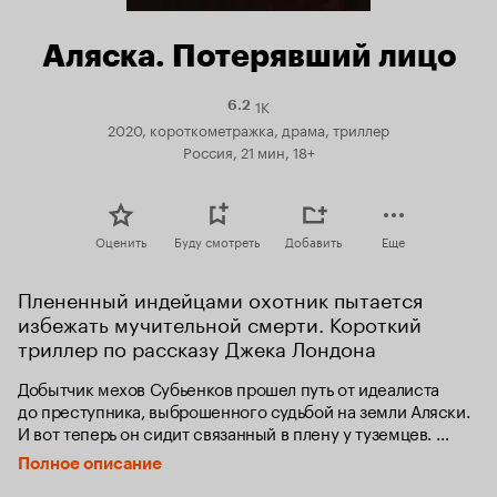
Аляска. Потерявший лицо
1K
Рейтинг
6.2
Кинопоиска
2020, короткометражка, драма, триллер
6.2
Россия, 21 мин, 18+
Оценить
Буду смотреть
Добавить
Еще
Плененный индейцами охотник пытается 
избежать мучительной смерти. Короткий 
триллер по рассказу Джека Лондона
Добытчик мехов Субьенков прошел путь от идеалиста 
до преступника, выброшенного судьбой на земли Аляски. 
И вот теперь он сидит связанный в плену у туземцев. 
А возле него корчится от боли «Большой Иван», человек, 
Полное описание
которого он считал человеком без нервов. Субьенков 