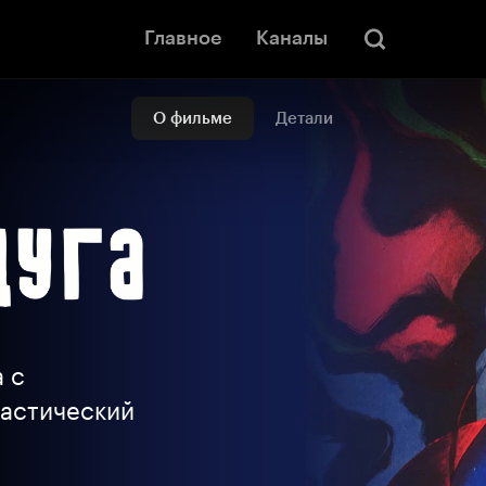
Главное
Каналы
О фильме
Детали
а с
тастический