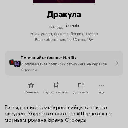
Дракула
Dracula
24K
Рейтинг
6.6
Кинопоиска
2020, ужасы, фэнтези, боевик, 1 сезон
6.6
Великобритания, 1 ч 30 мин, 18+
Пополняйте баланс Netflix
И оплачивайте подписку стриминга на сервисе
Игромир
Оценить
Буду смотреть
Добавить
Еще
Взгляд на историю кровопийцы с нового 
ракурса. Хоррор от авторов «Шерлока» по 
мотивам романа Брэма Стокера