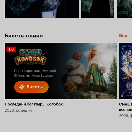
Билеты в кино
Все
Рейтинг
1.6
Кинопоиска
1.6
Гарик Харламов, Дмитрий
Журавлев, Мила Ершова
Билеты
Последний богатырь. Колобок
Смеша
2026, комедия
вселе
2026, 