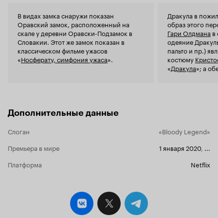
В видах замка снаружи показан
Дракула в пожи
Оравский замок, расположенный на
образ этого пе
скале у деревни Оравски-Подзамок в
Гари Олдмана
в 
Словакии. Этот же замок показан в
одеяние Дракул
классическом фильме ужасов
пальто и пр.) яв
«
Носферату, симфония ужаса
».
костюму
Кристо
«
Дракула
»; а о
Дракулы, включа
цвета, напомина
созданный
Бело
Дополнительные данные
Слоган
«Bloody Legend»
Премьера в мире
1 января 2020
,
...
Платформа
Netflix