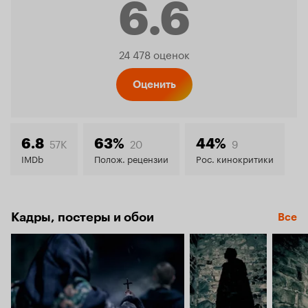
6.6
Рейтинг
24 478 оценок
Кинопо
Оценить
6.6
57K
20
9
6.8
63%
44%
IMDb
Полож. рецензии
Рос. кинокритики
Кадры, постеры и обои
Все