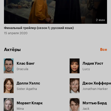
2 мин
Длительность 2 мин
Финальный трейлер (сезон 1; русский язык)
15 апреля 2020
Актёры
Все
Клас Банг
Лидия Уэст
Dracula
Lucy
Долли Уэллс
Джон Хефферн
Sister Agatha
Jonathan Harker
Морвет Кларк
Мэттью Бирд
Mina
Jack