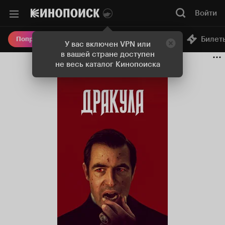
Войти
Онлайн-кинотеатр
Билет
Попробовать Плюс
У вас включен VPN или
в вашей стране доступен
не весь каталог Кинопоиска