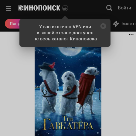
Войти
Онлайн-кинотеатр
Билет
Попробовать Плюс
У вас включен VPN или
в вашей стране доступен
не весь каталог Кинопоиска