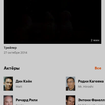
2 мин
Длительность 2 мин
Трейлер
27 октября 2014
Актёры
Все
Дин Кэйн
Родни Кагеяма
Matt
Mr. Hiroshi
Ричард Рили
Энтони Фанелл
Santa
Mall Security, озв