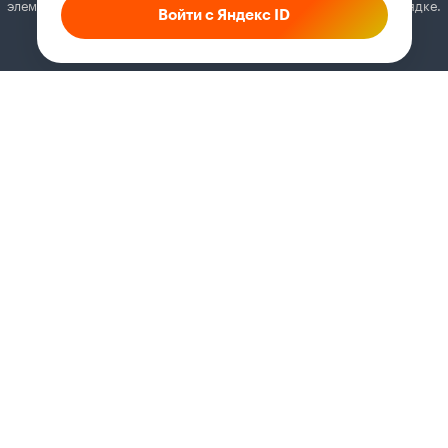
элементы. Добавьте Кинопоиск в исключения, и всё будет в порядке.
Войти с Яндекс ID
Как это сделать
Соглашение
Правила рекомендаций
Справка
Кинопоиск PRO