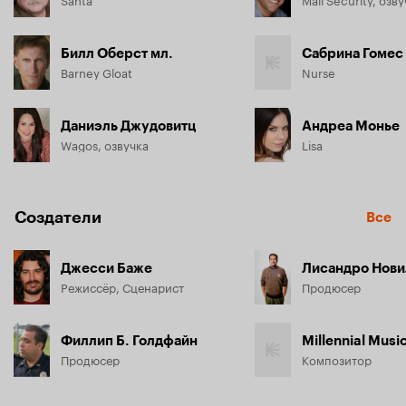
Билл Оберст мл.
Сабрина Гомес
Barney Gloat
Nurse
Даниэль Джудовитц
Андреа Монье
Wagos, озвучка
Lisa
Создатели
Все
Джесси Баже
Лисандро Нови
Режиссёр, Сценарист
Продюсер
Филлип Б. Голдфайн
Millennial Musi
Продюсер
Композитор