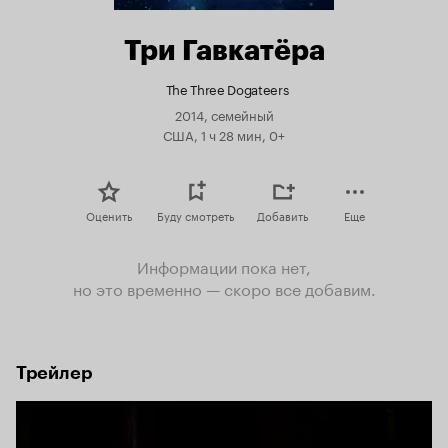
Три Гавкатёра
The Three Dogateers
2014, семейный
США, 1 ч 28 мин, 0+
Оценить
Буду смотреть
Добавить
Еще
Информации пока нет,
но это временно — скоро все добавим.
Трейлер