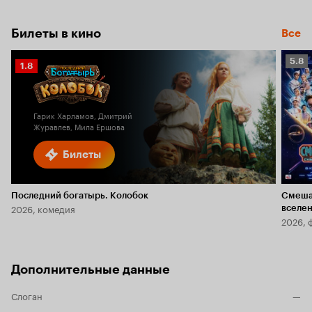
5.7
Билеты в кино
Все
Рейт
5.8
Рейтинг
1.8
Кино
Кинопоиска
5.8
1.8
Гарик Харламов, Дмитрий
Журавлев, Мила Ершова
Билеты
Последний богатырь. Колобок
Смеша
2026, комедия
вселе
2026, 
Дополнительные данные
Слоган
—