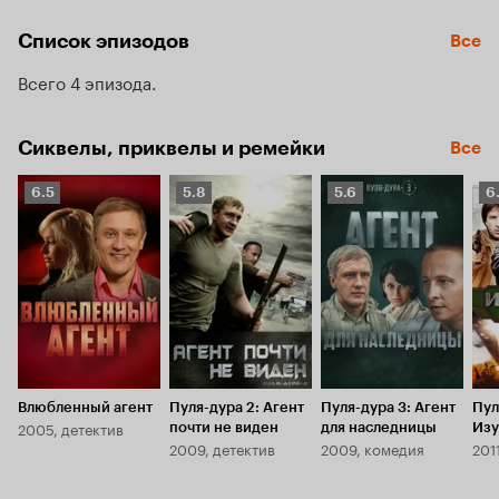
Сибири; найти документы, проливающие свет на 
исчезновение в начале прошлого века, так называемого, 
Список эпизодов
Все
золота Колчака; предотвратить утечку результатов 
технических разработок, представляющих огромный 
Всего 4 эпизода
интерес для террористической группировки.
Сиквелы, приквелы и ремейки
Все
Рейтинг
Рейтинг
Рейтинг
Р
6.5
5.8
5.6
6
Кинопоиска
Кинопоиска
Кинопоиска
К
6.5
5.8
5.6
6.
Влюбленный агент
Пуля-дура 2: Агент
Пуля-дура 3: Агент
Пул
2005, детектив
почти не виден
для наследницы
Изу
2009, детектив
2009, комедия
201
аге