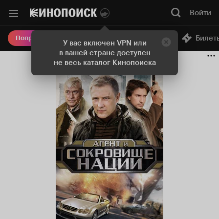
Войти
Онлайн-кинотеатр
Билет
Попробовать Плюс
У вас включен VPN или
в вашей стране доступен
не весь каталог Кинопоиска