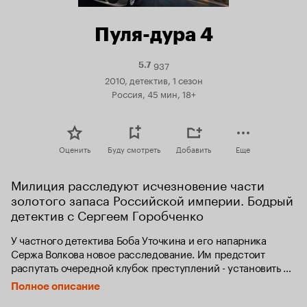
Пуля-дура 4
937
Рейтинг
5.7
Кинопоиска
2010, детектив, 1 сезон
5.7
Россия, 45 мин, 18+
Оценить
Буду смотреть
Добавить
Еще
Милиция расследуют исчезновение части 
золотого запаса Российской империи. Бодрый 
детектив с Сергеем Горобченко
У частного детектива Боба Уточкина и его напарника 
Сержа Волкова новое расследование. Им предстоит 
распутать очередной клубок преступлений - установить 
связь между молодым подающим надежды физиком, 
Полное описание
гражданином Камбоджи и криминальным авторитетом из 