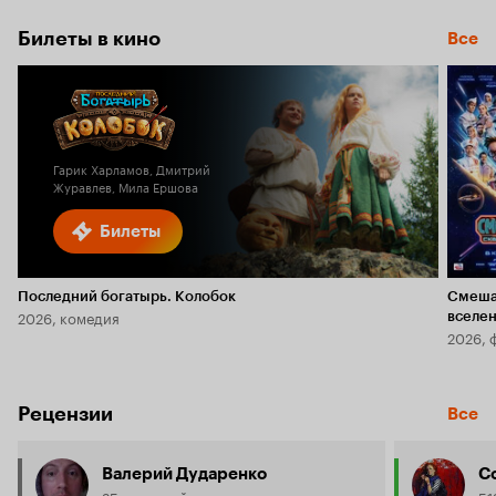
Билеты в кино
Все
Гарик Харламов, Дмитрий
Журавлев, Мила Ершова
Билеты
Последний богатырь. Колобок
Смеша
2026, комедия
вселе
2026, 
Рецензии
Все
Валерий Дударенко
C
25 рецензий
51