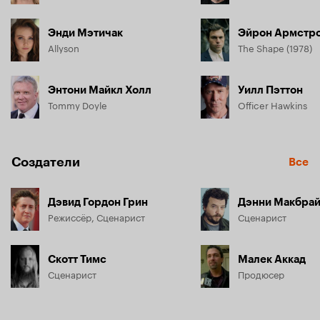
Энди Мэтичак
Эйрон Армстр
Allyson
The Shape (1978)
Энтони Майкл Холл
Уилл Пэттон
Tommy Doyle
Officer Hawkins
Создатели
Все
Дэвид Гордон Грин
Дэнни Макбра
Режиссёр, Сценарист
Сценарист
Скотт Тимс
Малек Аккад
Сценарист
Продюсер