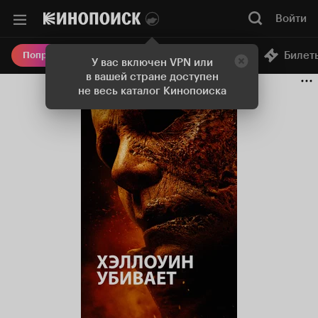
Войти
Онлайн-кинотеатр
Билет
Попробовать Плюс
У вас включен VPN или
в вашей стране доступен
не весь каталог Кинопоиска