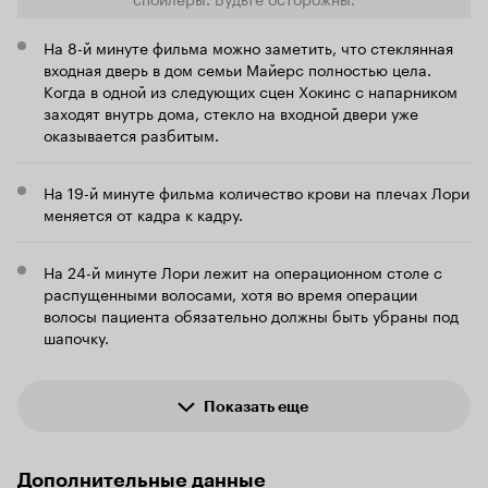
надо было создателям уйти в лирику. И это
со вкусом и
понятно, 'Хэллоуин убивает' - всего лишь
На 8-й минуте фильма можно заметить, что стеклянная
трамплин для 'Хэллоуин заканчивается'. По
входная дверь в дом семьи Майерс полностью цела.
итогу, я не люблю фильмы-трамплины. Я
Когда в одной из следующих сцен Хокинс с напарником
понимаю создателей, им лишняя касса не
помешает. Но не так же прямолинейно всё
заходят внутрь дома, стекло на входной двери уже
делать-то. Верю, что 'Хэллоуин заканчивается'
оказывается разбитым.
всё-таки сможет поставить эффектную точку.
Иначе, какой во всём этом был смысл? 6 из 10
На 19-й минуте фильма количество крови на плечах Лори
меняется от кадра к кадру.
На 24-й минуте Лори лежит на операционном столе с
распущенными волосами, хотя во время операции
волосы пациента обязательно должны быть убраны под
шапочку.
Показать еще
Дополнительные данные