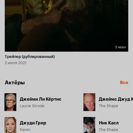
3 мин
Длительность 3 мин
Трейлер (дублированный)
2 июля 2021
Актёры
Все
Джейми Ли Кёртис
Джеймс Джуд 
Laurie Strode
The Shape
Джуди Грир
Ник Касл
Karen
The Shape