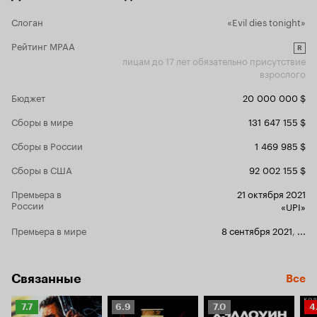
Слоган
«Evil dies tonight»
Рейтинг MPAA
R
лицам до 17 лет обязательно присутствие
взрослого
Бюджет
20 000 000 $
Сборы в мире
131 647 155 $
Сборы в России
1 469 985 $
Сборы в США
92 002 155 $
Премьера в
21 октября 2021
России
«UPI»
Премьера в мире
8 сентября 2021
,
...
Связанные
Все
Рейтинг
Рейтинг
Рейтинг
Р
7.7
6.9
7.0
4