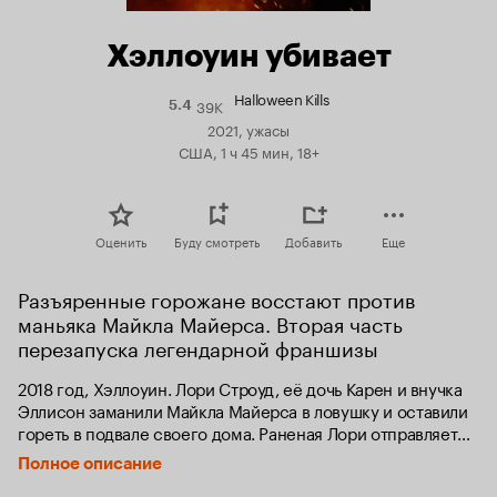
Хэллоуин убивает
Halloween Kills
39K
Рейтинг
5.4
Кинопоиска
2021, ужасы
5.4
США, 1 ч 45 мин, 18+
Оценить
Буду смотреть
Добавить
Еще
Разъяренные горожане восстают против 
маньяка Майкла Майерса. Вторая часть 
перезапуска легендарной франшизы
2018 год, Хэллоуин. Лори Строуд, её дочь Карен и внучка 
Эллисон заманили Майкла Майерса в ловушку и оставили 
гореть в подвале своего дома. Раненая Лори отправляется 
в больницу, но Майклу удаётся выбраться и продолжить 
Полное описание
кровавую расправу над жителями Хэддонфилда. В этот 