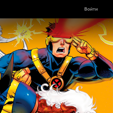
Войти