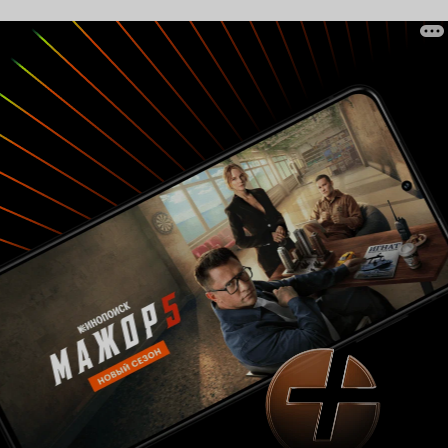
дотянул до уровня «Point Break», достойно
заменив персонажа Суэйзи - Бодхи. Однако
Дизель не всесилен и не смог скрыть за своей
могучей спиной целый воз ляпов, картона и
глянца, выпирающего из пиджишного нутра
фильма Роба Коэна. Примитивные
подростковые диалоги и соответствующие
второстепенные персонажи не дают забыть о
том, что дело происходит не в реальном мире,
а в gta-пародии на него. Модный саундтрек не
в силах скрыть отсутствие если не детективной
линии, то какой-то интриги. Ведь здесь, как и в
«На гребне волны», подозрение сначала
падает на плохих парней и лишь потом
полицейский начинает раскручивать своих
«друзей», но у Бигелоу это было сделано в
разы грамотнее и достовернее. Да и вообще,
авторы по ходу дела потеряли всю глубину и
философию «Point Break»,
сконцентрировавшись на поверхностных
элементах. Коэн проиграл и Миллеру,
безуспешно пытаясь повторить тот дорожный
накал и драйв, коим славится «Воин дороги» -
сказалась и нереалистичность происходящего
и существенные ограничения в бюджете.