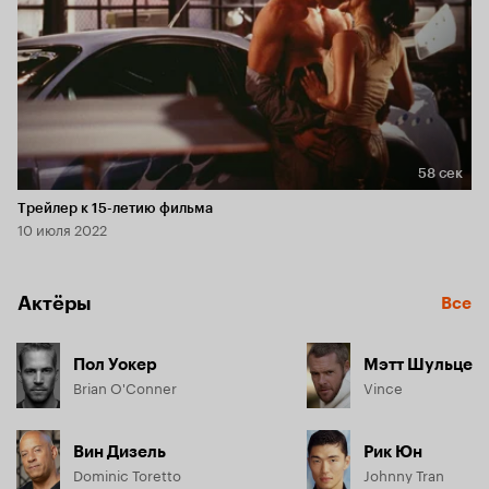
58 сек
Длительность 58 сек
Трейлер к 15-летию фильма
10 июля 2022
Актёры
Все
Пол Уокер
Мэтт Шульце
Brian O'Conner
Vince
Вин Дизель
Рик Юн
Dominic Toretto
Johnny Tran