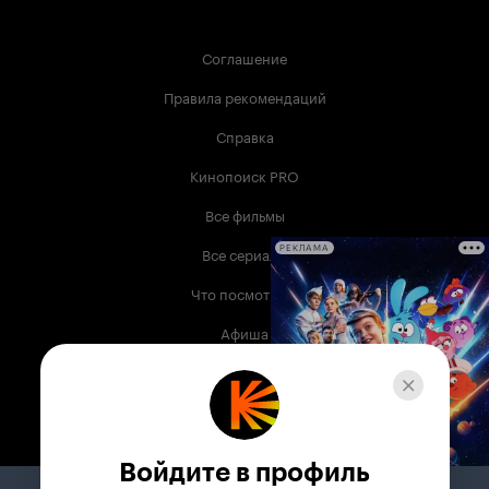
Соглашение
Правила рекомендаций
Справка
Кинопоиск PRO
Все фильмы
Все сериалы
РЕКЛАМА
Что посмотреть
Афиша
Музыка
Телепрограмма
Книги
Войдите в профиль