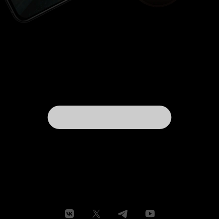
Однако нужно признать, что отдельные трюки
вроде проезда легкового авто под грузовиком
или финального твиста масл-кара
великолепны. «Форсаж», несмотря на явные
заимствования, мог бы быть лучше и должен
был, но изначальная студийная установка на
молодежную направленность убила
потенциально классный боевик, в итоге
превратив франшизу в то чем она сейчас
является, а именно в фаст-фуд – невкусный и
вредный для употребления.
P.R. Так удачно
сложилось, что рецензии автора с названиями
«1981» и «1991» написаны как раз на
упомянутые здесь «Безумный Макс-2» и «На
гребне волны» соответственно.