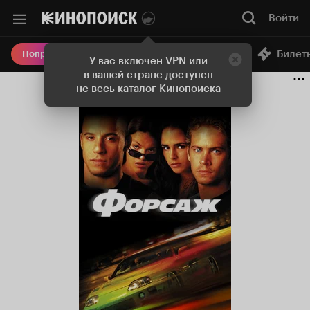
Войти
Онлайн-кинотеатр
Билет
Попробовать Плюс
У вас включен VPN или
в вашей стране доступен
не весь каталог Кинопоиска