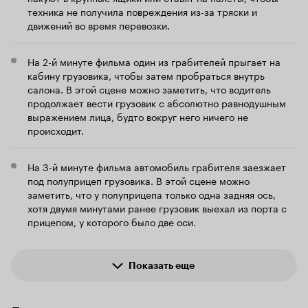
техника не получила повреждения из-за тряски и
серфинг трансформировался в стритрэйсинг,
движений во время перевозки.
банки – в фуры и т.д. Авторы подобно
опытным студентам скопировали чужую
работу, не вызвав подозрений преподавателя,
На 2-й минуте фильма один из грабителей прыгает на
и с довольным видом получили свою
кабину грузовика, чтобы затем пробраться внутрь
«пятерку». …Практически невозможно
салона. В этой сцене можно заметить, что водитель
ограбить фуру способом, описанным в
продолжает вести грузовик с абсолютно равнодушным
фильме. Для успеха налетчикам нужен
выражением лица, будто вокруг него ничего не
происходит.
дальнобойщик-идиот, который будет держать
грузовик ровно и в целом всячески помогать
бандитам в осуществлении их дерзкого плана.
На 3-й минуте фильма автомобиль грабителя заезжает
Авторы явно не смотрели боевик «Черный
под полуприцеп грузовика. В этой сцене можно
пес» (1998) с Патриком Суэйзи, иначе
заметить, что у полуприцепа только одна задняя ось,
понимали бы, что любой нормальный
хотя двумя минутами ранее грузовик выехал из порта с
дальнобойщик размазал бы команду Торрето
прицепом, у которого было две оси.
по асфальту. Очевидно, ноги этой сценарной
нелепицы растут из копипаста «На гребне
волны». Банки сценаристам уже не
Показать еще
подходили, но грабить же что-то надо и
желательно на машинах, вот и был придуман
сей несерьезный ход. … На самом деле осада