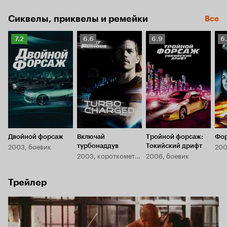
подозреваемому в причастности к дерзким грабежам 
грузовиков, совершаемым прямо на ходу.
Сиквелы, приквелы и ремейки
Все
Рейтинг
Рейтинг
Рейтинг
Р
7.2
6.6
6.9
6
Кинопоиска
Кинопоиска
Кинопоиска
К
7.2
6.6
6.9
6
Двойной форсаж
Включай
Тройной форсаж:
Фор
2003, боевик
200
турбонаддув
Токийский дрифт
2003, короткометражка
2006, боевик
Трейлер