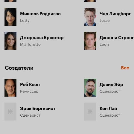
Мишель Родригес
Чэд Линдберг
Letty
Jesse
Джордана Брюстер
Джонни Стронг
Mia Toretto
Leon
Создатели
Все
Роб Коэн
Дэвид Эйр
Режиссёр
Сценарист
Эрик Бергквист
Кен Лай
Сценарист
Сценарист