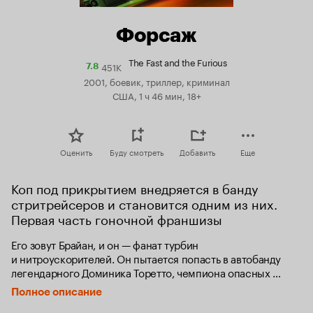
Форсаж
The Fast and the Furious
451K
Рейтинг
7.8
Кинопоиска
2001, боевик, триллер, криминал
7.8
США, 1 ч 46 мин, 18+
Оценить
Буду смотреть
Добавить
Еще
Коп под прикрытием внедряется в банду 
стритрейсеров и становится одним из них. 
Первая часть гоночной франшизы
Его зовут Брайан, и он — фанат турбин 
и нитроускорителей. Он пытается попасть в автобанду 
легендарного Доминика Торетто, чемпиона опасных 
и незаконных уличных гонок. Брайан также полицейский, 
Полное описание
и его задание — втереться в доверие к Торетто, 