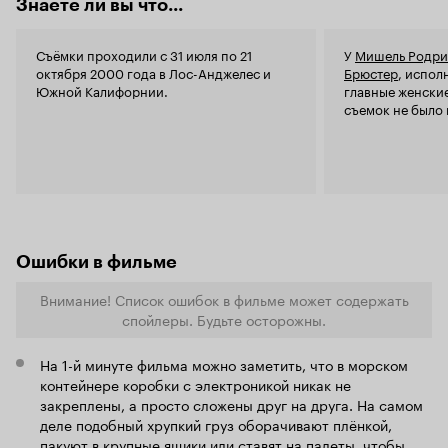
Знаете ли вы что...
до этого поставивший полубиографический
боевик «Дракон: История Брюса Ли», в те годы
был на коне и держал довольно высокую
Съёмки проходили с 31 июля по 21
У
Мишель Родри
режиссерскую планку. Итогом его
октября 2000 года в Лос-Анджелес и
Брюстер
, испол
плодотворной работы стал ряд удачных
Южной Калифорнии.
главные женские
решений, которые эксплуатируются в тачко-
съемок не было 
франшизе до сих пор, однако никто и на милю
не приблизился к творению Коэна, создавшего
лучший фильм в серии. Но даже в
оригинальном «Форсаже» многовато кино-
мазута. Вот несколько фактов:
Знаете ли вы,
что...
…Сюжет «Форсажа» был грамотно
заимствован из культовой ленты Кэтрин
Бигелоу «На гребне волны». Агент полиции
Ошибки в фильме
(ФБР), внедряющийся в банду грабителей-
Внимание! Список ошибок в фильме может содержать
экстремалов и влюбляющийся в сестру
спойлеры. Будьте осторожны.
(бывшую девушку) главаря банды - этого уже
достаточно, чтобы обвинить авторов в
На 1-й минуте фильма можно заметить, что в морском
плагиате, не говоря о практически полностью
контейнере коробки с электроникой никак не
скопированном финале. Сама концепция
закреплены, а просто сложены друг на друга. На самом
преображения служителя закона в
деле подобный хрупкий груз оборачивают плёнкой,
безбашенного искателя адреналина осталась
пакуют в крупные ящики или ставят на палеты, чтобы
без изменения. Поменялся лишь фон: