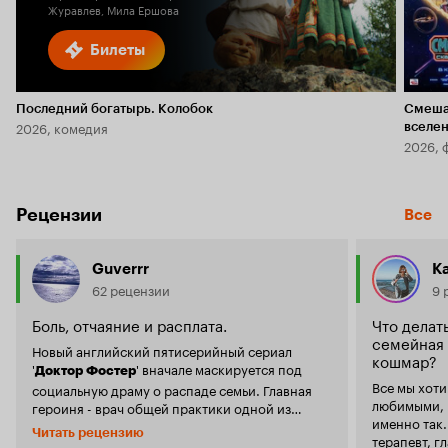
Журавлев, Мила Ершова
Билеты
Последний богатырь. Колобок
Смеша
2026, комедия
вселе
2026, 
Рецензии
Все
Guverrr
K
62 рецензии
9 
Боль, отчаяние и расплата.
Что делат
семейная 
Новый английский пятисерийный сериал
кошмар?
'
' вначале маскируется под
Доктор Фостер
Все мы хот
социальную драму о распаде семьи. Главная
любимыми, 
героиня - врач общей практики одной из
именно так. Джемма Фостер, выдающийс
провинциальных больниц. Она счастлива в
Читать рецензию
терапевт, г
браке, любит мужа, воспитывает сына,