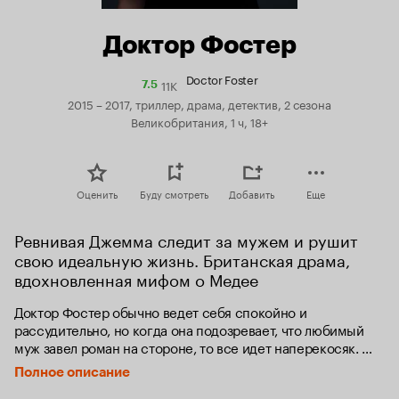
Доктор Фостер
Doctor Foster
11K
Рейтинг
7.5
Кинопоиска
2015 – 2017, триллер, драма, детектив, 2 сезона
7.5
Великобритания, 1 ч, 18+
Оценить
Буду смотреть
Добавить
Еще
Ревнивая Джемма следит за мужем и рушит 
свою идеальную жизнь. Британская драма, 
вдохновленная мифом о Медее
Доктор Фостер обычно ведет себя спокойно и 
рассудительно, но когда она подозревает, что любимый 
муж завел роман на стороне, то все идет наперекосяк. 
Теперь у женщины всего лишь одна цель - понять, что на 
Полное описание
самом деле происходит в её жизни. Однако разборки 