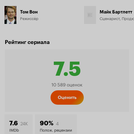
Том Вон
Майк Бартлетт
Режиссёр
Сценарист, Прод
Рейтинг сериала
7.5
Рейтинг
10 589 оценок
Кинопо
Оценить
7.5
24K
4
7.6
90%
IMDb
Полож. рецензии