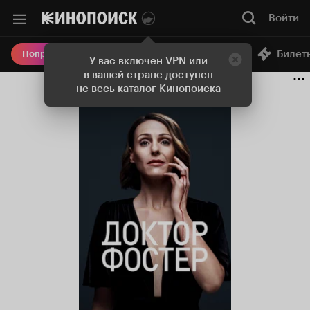
Войти
Онлайн-кинотеатр
Билет
Попробовать Плюс
У вас включен VPN или
в вашей стране доступен
не весь каталог Кинопоиска