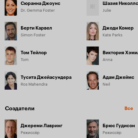
Сюранна Джоунс
Шазия Николл
Dr. Gemma Foster
Julie
Берти Карвел
Джоди Комер
Simon Foster
Kate Parks
Том Тейлор
Виктория Хэми
Tom
Anna
Тусита Джейасундера
Адам Джеймс
Ros Mahendra
Neil
Создатели
Все
Джереми Лавринг
Брюс Гудисон
Режиссёр
Режиссёр