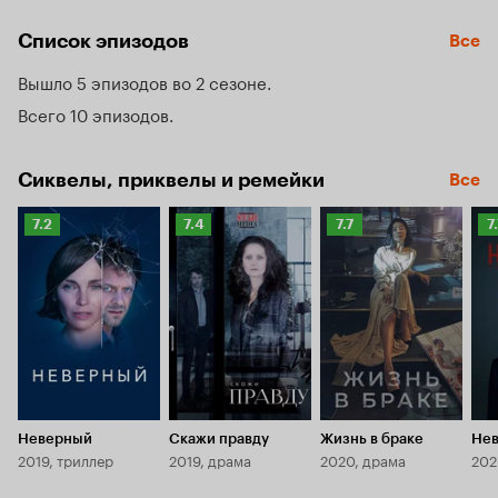
привели к худшим последствиям: семейная жизнь 
превращается в хаос, а близкие и пациенты уже не узнают 
Список эпизодов
Все
ту самую милую и спокойную женщину.
Вышло 5 эпизодов во 2 сезоне
Всего 10 эпизодов
Сиквелы, приквелы и ремейки
Все
Рейтинг
Рейтинг
Рейтинг
Р
7.2
7.4
7.7
7
Кинопоиска
Кинопоиска
Кинопоиска
К
7.2
7.4
7.7
7.
Неверный
Скажи правду
Жизнь в браке
Не
2019, триллер
2019, драма
2020, драма
202