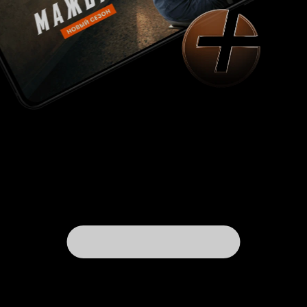
возможно в принципе, а в такой
интерпретации, даже если проигнорировать
все что ее не подтверждает – остается вопрос
почему актеры явно ровесники? Может
конечно быть, что тут была попытка поженить 2
конфликта, но это уже явный синдром поиска
глубинного смысла. В результате как ни крутил
увиденное, так и не смог понять авторскую
задумку, поэтому оценка «никак». Если вдруг у
кого-то есть идеи как это надо смотреть
напишите пожалуйста. 5 из 10