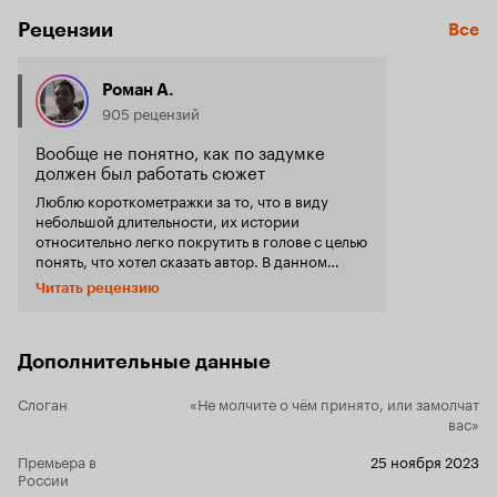
Рецензии
Все
Роман А.
905 рецензий
Вообще не понятно, как по задумке
должен был работать сюжет
Люблю короткометражки за то, что в виду
небольшой длительности, их истории
относительно легко покрутить в голове с целью
понять, что хотел сказать автор. В данном
случае начало, когда сосед приходит в
Читать рецензию
поисках собаки и шарит по квартире сильно
сбивает с толку своей неестественностью.
Дальнейший сюжет явно пытается в триллер,
но делает это не менее неестественно.
Дополнительные данные
Сознание просто отказывается принимать
такую логику развития событий. Если смотреть
Слоган
«Не молчите о чём принято, или замолчат
буквально, то происходящее никак иначе как
вас»
не логичная ерунда не воспринимается, но у
автора же была какая-то задумка? Зритель же
Премьера в
25 ноября 2023
России
без подсказок что-то же должен был считать?