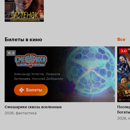
Билеты в кино
Все
Рейт
3.0
Рейтинг
6.3
Кино
Кинопоиска
3.0
6.3
Александр Устюгов, Людмила
Артемьева, Николай Добрынин
Билеты
Смешарики сквозь вселенные
После
2026, фантастика
богаты
2026, 