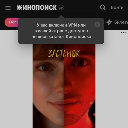
Войти
Онлайн-кинотеатр
Билет
Попробовать Плюс
У вас включен VPN или
в вашей стране доступен
не весь каталог Кинопоиска