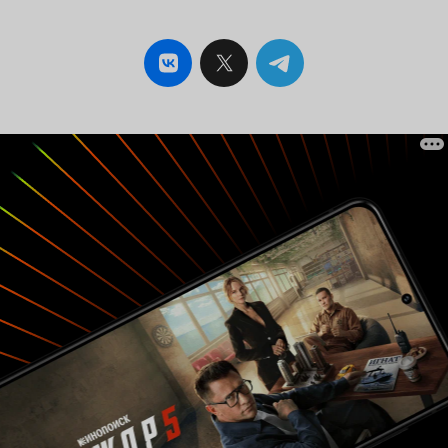
Возможно все это одна большая метафора? Но
и в режиме просмотра метафоры, как не
крутил, так и не смог уловить нарратив
истории. Название «Застенок» - ок. Соседи
ругаются, бывает. Дальнейшее развитие
событий, учитывая отсутствие формальной
логики, может быть происходит у кого-то в
голове? Возможно, но в чьей? Тут вариантов не
много – или у него, или у нее, однако не в
каком из вариантов концы не сходятся. Если у
него, то откуда триллер? Если у нее, то какое
она ко всему вот этому вот имеет отношение?
Еще большую неопределенность вносят
пояснения после титров, где прямо говориться
кому все вот это вот посвящается. Тут конечно
если надеть шапочку из фольги и включить
конспирологию, то можно предположить, что
тут имеется в виду символическая квартира,
где дочь видит только круги на воде от каких-
то событий. Не до конца понимая куда и как
смотреть, она пытается додумать источник их
происхождения и ситуация ей видится как-то
вот так, но даже в таком режиме остается один
принципиальный момент – без пояснений в
конце выйти на такую интерпретацию не