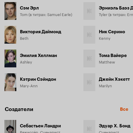
Сэм Эрл
Эрниэль Баэз 
Tom (в титрах: Samuel Earle)
Виктория Даймонд
Ник Серино
Beth
Kenny
Эмилия Хеллман
Тома Вайере
Ashley
Matthew
Кэтрин Сэйндон
Джейн Хэкетт
Mary-Ann
Marilyn
Создатели
Все
Себастьен Ландри
Эдуар Х. Бонд
Режиссёр, Сценарист
Сценарист