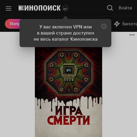
Войти
Онлайн-кинотеатр
Билет
Попробовать Плюс
У вас включен VPN или
в вашей стране доступен
не весь каталог Кинопоиска