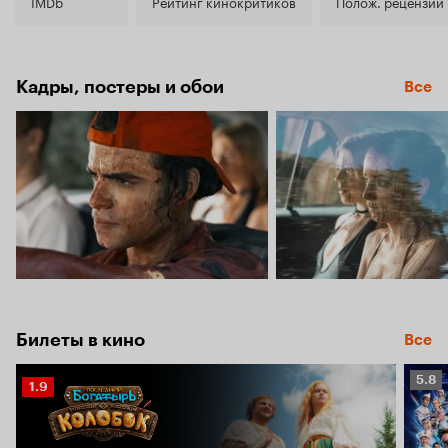
4.8
IMDb
Рейтинг кинокритиков
Полож. рецензии
Кадры, постеры и обои
Все
Билеты в кино
Все
Рейт
5.8
Рейтинг
1.9
Кино
Кинопоиска
5.8
1.9