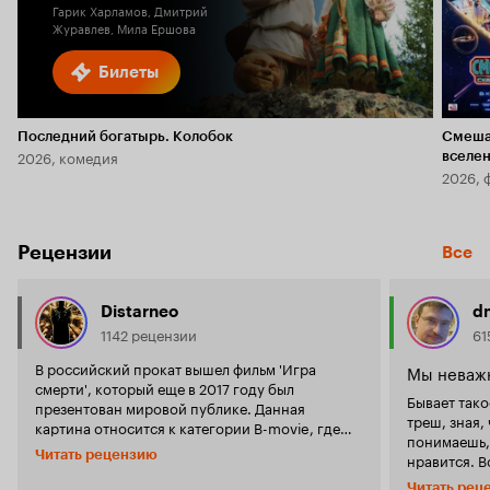
Гарик Харламов, Дмитрий
Журавлев, Мила Ершова
Билеты
Последний богатырь. Колобок
Смеша
2026, комедия
вселе
2026, 
Рецензии
Все
Distarneo
d
1142 рецензии
61
В российский прокат вышел фильм 'Игра
Мы неваж
смерти', который еще в 2017 году был
Бывает тако
презентован мировой публике. Данная
треш, зная,
картина относится к категории B-movie, где
понимаешь, 
абсолютно простой прямолинейный сюжет с
Читать рецензию
нравится. В
такими же недалекими героями спешит
получилось. По задумке это такая хорро
порадовать поклонников дешевого трэша с
Читать рец