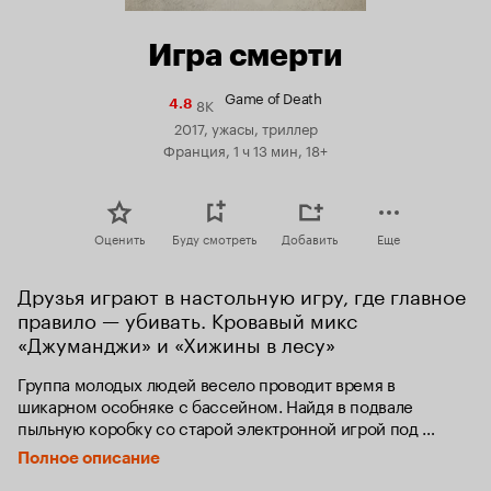
Игра смерти
Game of Death
8K
Рейтинг
4.8
Кинопоиска
2017, ужасы, триллер
4.8
Франция, 1 ч 13 мин, 18+
Оценить
Буду смотреть
Добавить
Еще
Друзья играют в настольную игру, где главное 
правило — убивать. Кровавый микс 
«Джуманджи» и «Хижины в лесу»
Группа молодых людей весело проводит время в 
шикарном особняке с бассейном. Найдя в подвале 
пыльную коробку со старой электронной игрой под 
недвусмысленным названием «Игра смерти», они решают 
Полное описание
в неё сыграть. Шутки ради друзья прикладывают пальцы к 