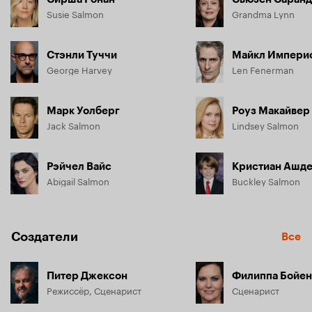
Susie Salmon
Grandma Lynn
Стэнли Туччи
Майкл Импери
George Harvey
Len Fenerman
Марк Уолберг
Роуз Макайвер
Jack Salmon
Lindsey Salmon
Рэйчел Вайс
Кристиан Ашд
Abigail Salmon
Buckley Salmon
Создатели
Все
Питер Джексон
Филиппа Бойе
Режиссёр, Сценарист
Сценарист