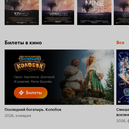
Билеты в кино
Все
Гарик Харламов, Дмитрий
Журавлев, Мила Ершова
Билеты
Последний богатырь. Колобок
Смеша
2026, комедия
вселе
2026, 