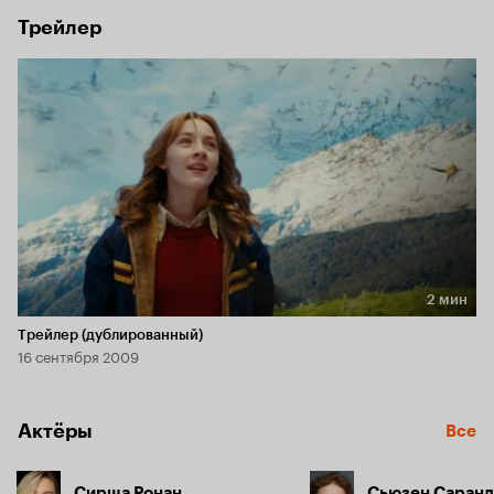
Трейлер
2 мин
Длительность 2 мин
Трейлер (дублированный)
16 сентября 2009
Актёры
Все
Сирша Ронан
Сьюзен Саран