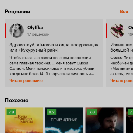
Рецензии
Все
Olyffka
O
17 рецензий
16
Здравствуй, «Тысяча и одна несуразица»
Излишние 
или «Кукурузный рай»!
большой н
Чтобы сказала о своем нелепом положении
Фильм Пите
сама главная героиня: …меня зовут Сьюзи
необычен д
Сэлмон. Меня изнасиловали и жестоко убили,
«Милыми» в 
когда мне было 14. Я творческая личность и
актеры, мил
потому фотографирую все что вижу.
убийца тоже
Читать рецензию
Читать рец
Конкретней - всякую Ерунду, хоть это и влетает
любуется к
в копейку родителям. У меня есть младшая
создавая с
сестра. Но с легкой руки режиссера она
«американс
выглядит старше
трагедию».
Похожие
(!да и вообще мою сестренку
своего мет
. Самое
порой не замечали на площадке)
отказывает
веселое время мы проводим с семьей, когда
Рейтинг
Рейтинг
Рейтинг
Р
7.9
8.2
7.8
7
образов. Ка
едем выбрасывать металлолом на старую
Кинопоиска
Кинопоиска
Кинопоиска
К
именно их о
смердящую свалку. Огромный овраг с кучей
7.9
8.2
7.8
7.
провал в прокате. «Милые к
ржавого хлама почему-то вызывает у нас
можно назва