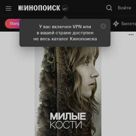
Войти
Онлайн-кинотеатр
Билет
Попробовать Плюс
У вас включен VPN или
в вашей стране доступен
не весь каталог Кинопоиска