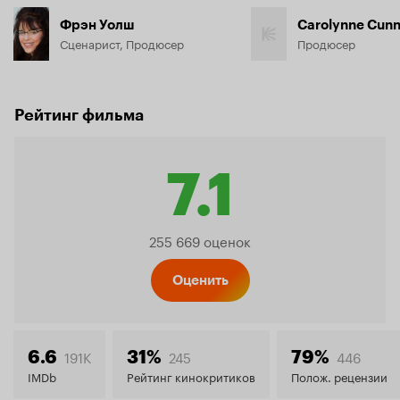
Фрэн Уолш
Carolynne Cun
Сценарист, Продюсер
Продюсер
Рейтинг фильма
7.1
Рейтин
255 669 оценок
Кинопо
Оценить
7.1
191K
245
446
6.6
31%
79%
IMDb
Рейтинг кинокритиков
Полож. рецензии