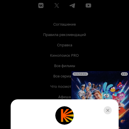
Соглашение
Правила рекомендаций
Справка
Кинопоиск PRO
Все фильмы
Все сериалы
РЕКЛАМА
Что посмотреть
Афиша
Музыка
Телепрограмма
Книги