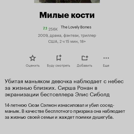
Милые кости
The Lovely Bones
256K
Рейтинг
7.1
Кинопоиска
2009, драма, фэнтези, триллер
7.1
США, 2 ч 15 мин, 18+
Оценить
Буду смотреть
Добавить
Еще
Убитая маньяком девочка наблюдает с небес 
за жизнью близких. Сирша Ронан в 
экранизации бестселлера Элис Сиболд
14-летнюю Сюзи Сэлмон изнасиловал и убил сосед-
маньяк. В качестве бесплотного призрака она наблюдает 
за жизнью своей семьи и жаждет поимки душегуба.