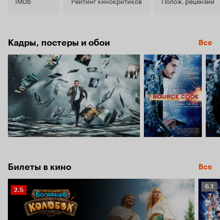
7.8
IMDb
Рейтинг кинокритиков
Полож. рецензии
Кадры, постеры и обои
Все
Билеты в кино
Все
Рейт
6.1
Рейтинг
2.5
Кино
Кинопоиска
6.1
2.5