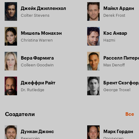
Джейк Джилленхол
Майкл Арден
Colter Stevens
Derek Frost
Мишель Монахэн
Кэс Анвар
Christina Warren
Hazmi
Вера Фармига
Расселл Питер
Colleen Goodwin
Max Denoff
Джеффри Райт
Брент Скэгфор
Dr. Rutledge
George Troxel
Создатели
Все
Дункан Джонс
Марк Гордон
Режиссёр
Продюсер