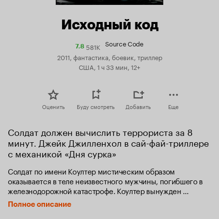
Исходный код
Source Code
581K
Рейтинг
7.8
Кинопоиска
2011, фантастика, боевик, триллер
7.8
США, 1 ч 33 мин, 12+
Оценить
Буду смотреть
Добавить
Еще
Солдат должен вычислить террориста за 8 
минут. Джейк Джилленхол в сай-фай-триллере 
с механикой «Дня сурка»
Солдат по имени Коултер мистическим образом 
оказывается в теле неизвестного мужчины, погибшего в 
железнодорожной катастрофе. Коултер вынужден 
переживать чужую смерть снова и снова до тех пор, пока 
Полное описание
не поймет, кто – зачинщик катастрофы.