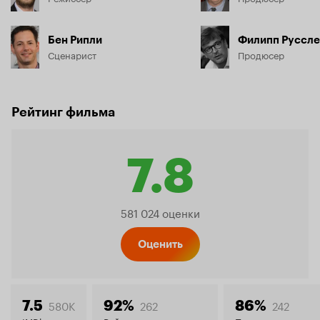
Бен Рипли
Филипп Руссле
Сценарист
Продюсер
Рейтинг фильма
7.8
Рейтинг
581 024 оценки
Кинопо
Оценить
580K
262
242
7.5
92%
86%