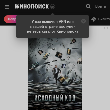
Войти
Онлайн-кинотеатр
Билет
Попробовать Плюс
У вас включен VPN или
в вашей стране доступен
не весь каталог Кинопоиска