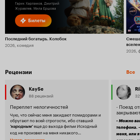
Гарик Харламов, Дмитрий
Журавлев, Мила Ершова
Билеты
Последний богатырь. Колобок
Смеша
2026, комедия
вселе
2026, 
Рецензии
Все
KaySe
Ri
88 рецензий
32
Переплет нелогичностей
- Поезд о
закрывают
Чую, что сейчас меня закидают помидорами и
обругают по всей строгости, ибо ставший
- Можно ва
еще до выхода фильм Исходный
'народным'
телефона. -
код не произвел на меня никакого
меня, или я
впечатления. И причин тому много, он какой-