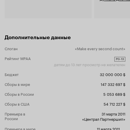
нужен. Как 
убивать все
все равно у
себя сумасш
Нет. Лучше 
если жить 
Дополнительные данные
ответы сами
понимаешь, 
Слоган
«Make every second count»
не успел ск
начинаешь 
Рейтинг MPAA
главное – п
PG-13
детям до 13 лет просмотр не желателен
отвлекающи
симулято
Бюджет
32 000 000 $
параболиче
Сборы в мире
147 332 697 $
сложно. Эт
его перера
Сборы в России
5 053 689 $
реальность.
Сборы в США
54 712 227 $
романтизм
героев. Сюж
Премьера в
31 марта 2011
точно и ясн
России
«Централ Партнершип»
атмосфера, 
туда, в пое
Премьера в мире
11 марта 2011
,
...