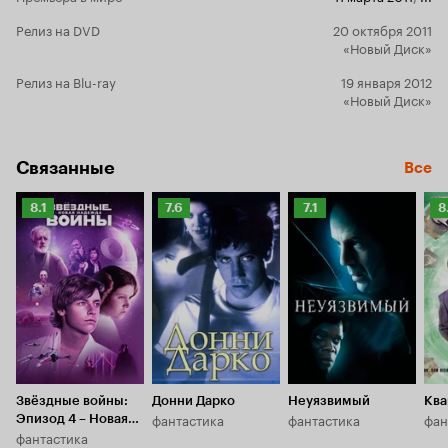
сил. У созд
великолепн
Релиз на DVD
20 октября 2011
«Новый Диск»
затянутую,
больше чув
Релиз на Blu-ray
19 января 2012
картины за 
«Новый Диск»
подобрана 
этой суете 
Очень легка
Связанные
такие норм
Все
А
пугает. ©
таланте вес
Рейтинг
Рейтинг
Рейтинг
Р
8.1
7.6
7.1
8
так много. 
Кинопоиска
Кинопоиска
Кинопоиска
К
по полной, 
8.1
7.6
7.1
8.
возникало.
чьим творче
меня востор
– явно - од
Необыкнове
обаятельный
мир», а вме
Мишель Мо
Звёздные войны:
Донни Дарко
Неуязвимый
Ква
показалась 
фантастика
фантастика
фан
Эпизод 4 – Новая
чем в други
фантастика
надежда
отменную и