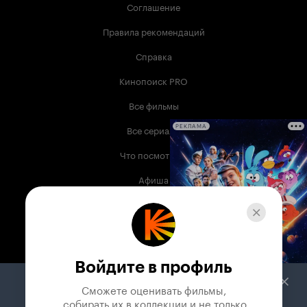
Соглашение
Правила рекомендаций
Справка
Кинопоиск PRO
Все фильмы
Все сериалы
РЕКЛАМА
Что посмотреть
Афиша
Музыка
Телепрограмма
Книги
Войдите в профиль
Служба поддержки
Сможете оценивать фильмы,

 собирать их в коллекции и не только