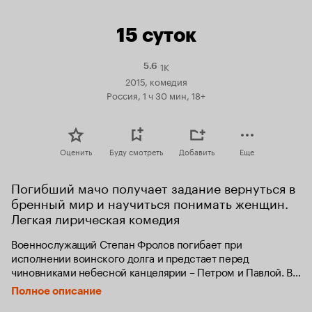
15 суток
1K
Рейтинг
5.6
Кинопоиска
2015, комедия
5.6
Россия, 1 ч 30 мин, 18+
Оценить
Буду смотреть
Добавить
Еще
Погибший мачо получает задание вернуться в 
бренный мир и научиться понимать женщин. 
Легкая лирическая комедия
Военнослужащий Степан Фролов погибает при 
исполнении воинского долга и предстает перед 
чиновниками небесной канцелярии – Петром и Павлой. В 
его почти праведной жизни они разглядели только один 
Полное описание
грех, но настолько серьезный, что заслуженный отдых на 