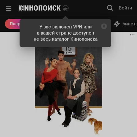
Войти
Онлайн-кинотеатр
Билет
Попробовать Плюс
У вас включен VPN или
в вашей стране доступен
не весь каталог Кинопоиска