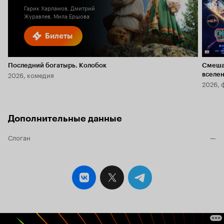
Гарик Харламов, Дмитрий
Журавлев, Мила Ершова
Билеты
Последний богатырь. Колобок
Смеша
2026, комедия
вселе
2026, 
Дополнительные данные
Слоган
—