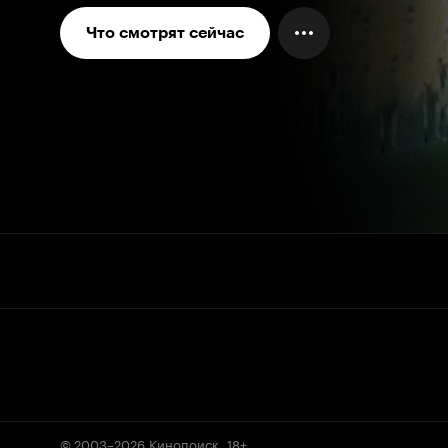
Что смотрят сейчас
© 2003–2026
Кинопоиск
.
18+