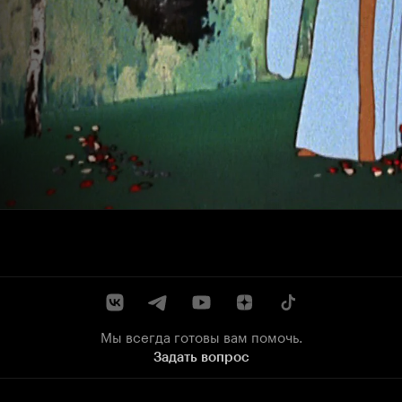
Мы всегда готовы вам помочь.
Задать вопрос