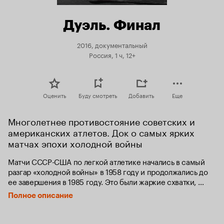
Дуэль. Финал
2016, документальный
Россия, 1 ч, 12+
Оценить
Буду смотреть
Добавить
Еще
Многолетнее противостояние советских и 
американских атлетов. Док о самых ярких 
матчах эпохи холодной войны
Матчи СССР-США по легкой атлетике начались в самый 
разгар «холодной войны» в 1958 году и продолжались до 
ее завершения в 1985 году. Это были жаркие схватки, 
стадионы СССР и Америки ставили рекорды по 
Полное описание
посещаемости. Это было время, когда эпоха воплощалась 
на беговых дорожках. Из 19 летних матчей 15 выиграла 
команда СССР, 2 – команда США и 2 матча закончились 