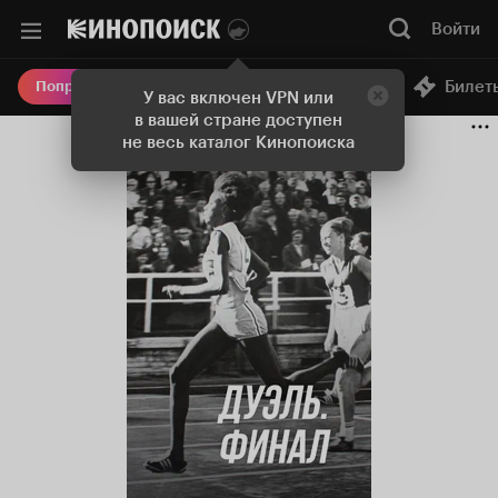
Войти
Онлайн-кинотеатр
Билет
Попробовать Плюс
У вас включен VPN или
в вашей стране доступен
не весь каталог Кинопоиска