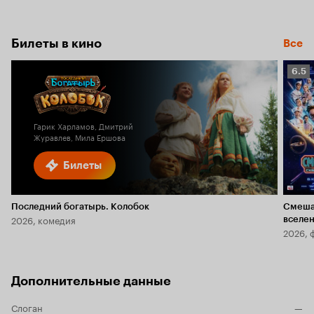
Билеты в кино
Все
Рейт
6.5
Кино
6.5
Гарик Харламов, Дмитрий
Журавлев, Мила Ершова
Билеты
Последний богатырь. Колобок
Смеша
2026, комедия
вселе
2026, 
Дополнительные данные
Слоган
—