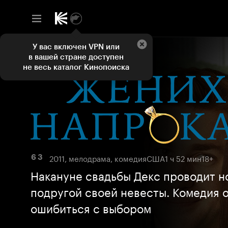
У вас включен VPN или
в вашей стране доступен
не весь каталог Кинопоиска
2011, мелодрама, комедия
США
1 ч 52 мин
18+
6 3
Накануне свадьбы Декс проводит н
подругой своей невесты. Комедия о 
ошибиться с выбором