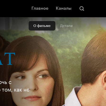
Главное
Каналы
О фильме
Детали
очь с
том, как не