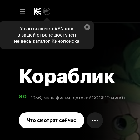
У вас включен VPN или
в вашей стране доступен
не весь каталог Кинопоиска
Кораблик
1956, мультфильм, детский
СССР
10 мин
0+
8 0
Что смотрят сейчас