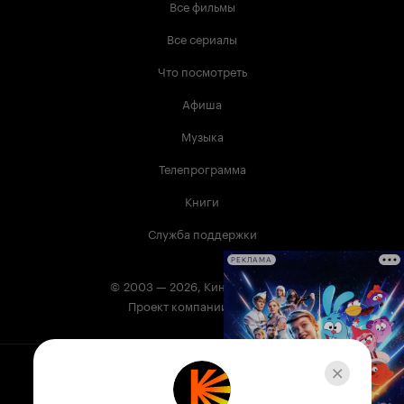
Все фильмы
Все сериалы
Что посмотреть
Афиша
Музыка
Телепрограмма
Книги
Служба поддержки
РЕКЛАМА
© 2003 —
2026
,
Кинопоиск
18
+
Проект компании
Сервис Кинопоиск может содержать информацию,
не предназначенную для несовершеннолетних.