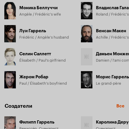
Моника Беллуччи
Владислав Гал
Angèle / Frédéric's wife
Roland / Frédéric's
Луи Гаррель
Венсан Макен
Frédéric / Angèle's husband
Achille / Frédéric's
Селин Саллетт
Дамьен Монже
Élisabeth / Paul's girlfriend
Жером Робар
Морис Гаррель
Paul / Élisabeth's boyfriend
Le grand-père
Создатели
Все
Филипп Гаррель
Каролина Деру
Режиссёр, Сценарист
Сценарист