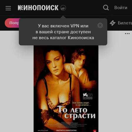
Войти
Онлайн-кинотеатр
Билет
Попробовать Плюс
У вас включен VPN или
в вашей стране доступен
не весь каталог Кинопоиска