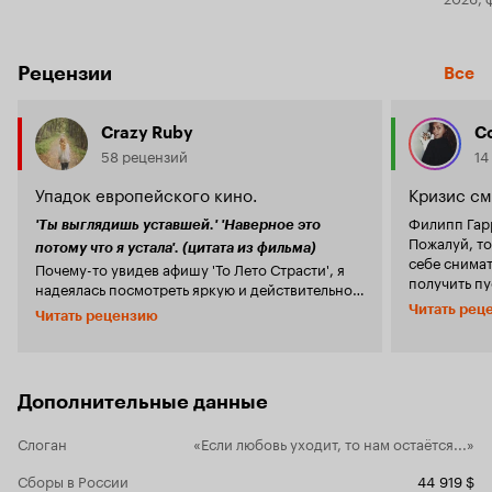
Рецензии
Все
Crazy Ruby
С
58 рецензий
14
Упадок европейского кино.
Кризис с
Филипп Гар
'Ты выглядишь уставшей.' 'Наверное это
Пожалуй, то
потому что я устала'. (цитата из фильма)
себе снимат
Почему-то увидев афишу 'То Лето Страсти', я
получить пу
надеялась посмотреть яркую и действительно
критиков. А
страстную картину с итальянским размахом
Читать рец
Читать рецензию
стабильная.
(все-таки сама Беллуччи). Ну или по крайней
Да режиссёр
мере зрителя могли бы порадовать пикантные
показывает 
сцены. Но не тут то было... Итак, 'То Лето
проявления,
Страсти' - это настолько невыразительная и
на каждой с
Дополнительные данные
скучная мелодрама о взаимоотношения
затрудняет 
мужчин и женщин, что смахивает на комедию.
в чужой жиз
Слоган
«Если любовь уходит, то нам остаётся...»
Нет, я серьезно, 95 минут картины просто ни о
не может не
чем. Убрав затянутые диалоги, сцены с
смириться 
Сборы в России
44 919 $
писающим другом, крысой в гардеробной,