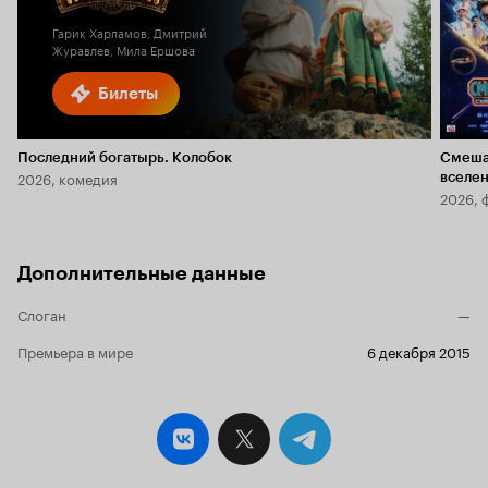
Гарик Харламов, Дмитрий
Журавлев, Мила Ершова
Билеты
Последний богатырь. Колобок
Смеша
2026, комедия
вселе
2026, 
Дополнительные данные
Слоган
—
Премьера в мире
6 декабря 2015