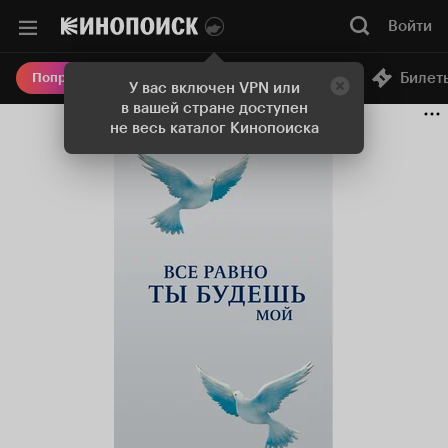
Войти
Онлайн-кинотеатр
Билет
Попробовать Плюс
У вас включен VPN или
в вашей стране доступен
не весь каталог Кинопоиска