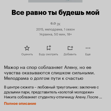
Все равно ты будешь мой
2K
Рейтинг
6.0
Кинопоиска
2015, мелодрама, 1 сезон
6.0
Украина, 50 мин, 18+
Оценить
Буду смотреть
Добавить
Еще
Мажор на спор соблазняет Алену, но ее 
чувства оказываются слишком сильными. 
Мелодрама о долгом пути к счастью
В центре сюжета – любовный треугольник: заключив с 
друзьями пари, представитель «золотой молодежи» 
Никита соблазняет студентку-отличницу Алену. После 
долгих ухаживаний он добивается внимания девушки, 
Полное описание
которая верит в искренность его чувств. В то же время в 