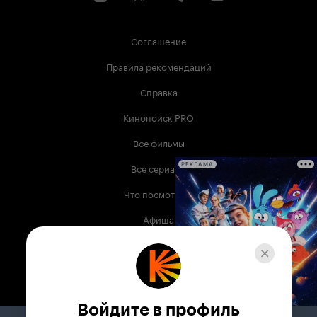
Соглашение
Правила рекомендаций
Справка
Кинопоиск PRO
Все фильмы
Все сериалы
РЕКЛАМА
Что посмотреть
Афиша
Музыка
Телепрограмма
Книги
Войдите в профиль